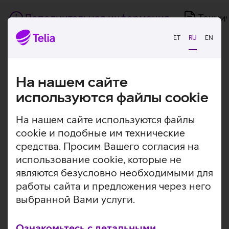
Дополнительная информация
Техни
ET
RU
EN
Дополнительная
Стильный ноутбук Lenovo с большим
экраном.
информация
На нашем сайте
Легкий и прочный ноутбук Lenovo IdeaPad 3 с большим
используются файлы cookie
экраном 17,3'' и мощной начинкой станет незаменимым
помощником во всех срочных и важных делах.
На нашем сайте используются файлы
Путешествуйте по сети, пишите школьные задания и
cookie и подобные им технические
наслаждайтесь развлечениями где угодно. 8 ГБ
основной памяти и SSD-диск емкостью 128 ГБ
средства. Просим Вашего согласия на
обеспечивают достаточно места для хранения важных
использование cookie, которые не
документов, изображений и видеоматериалов. Ноутбук
являются безусловно необходимыми для
работает на операционной системе Windows 11 Home
работы сайта и предложения через него
S.
выбранной Вами услуги.
Экран 17,3'' HD+ (1600 x 900 пикселей) с
антибликовым покрытием.
Ознакомьтесь с детальными