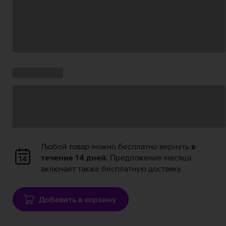
Загрузка
данных
Ставки
Загрузка
кампании:
данных
Загрузка
Любой товар можно бесплатно вернуть
в
данных
течение 14 дней.
Предложение месяца
включает также бесплатную доставку.
Добавить в корзину