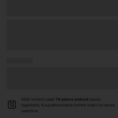
Andmete
laadimine
Kampaania
Andmete
pakkumised:
laadimine
Andmete
Kõiki tooteid saad
14 päeva jooksul
tasuta
laadimine
tagastada. Kuupakkumistele kehtib lisaks ka tasuta
saatmine.