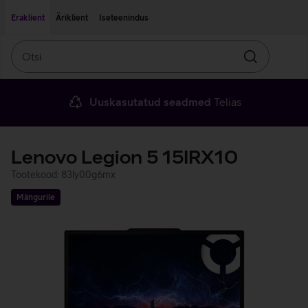
Liigu edasi põhisisu juurde
Ligipääsetavus
Eraklient
Äriklient
Iseteenindus
Otsi
Otsin
Uuskasutatud seadmed
Telias
Lenovo Legion 5 15IRX10
Tootekood: 83ly00g6mx
Mängurile