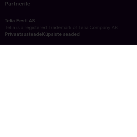
Partnerile
Telia Eesti AS
Telia is a registered Trademark of Telia Company AB
Privaatsusteade
Küpsiste seaded
Vabandame, tekkis
tehniline viga