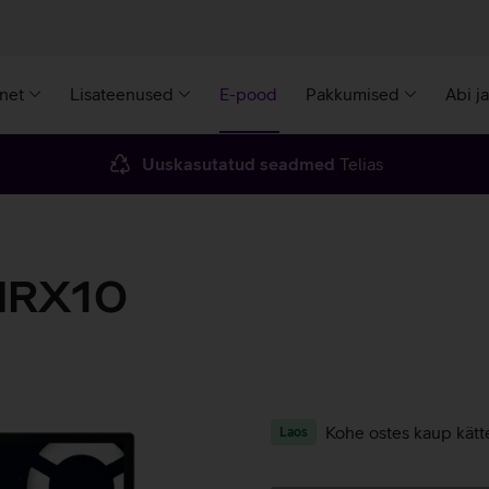
rnet
Lisateenused
E-pood
Pakkumised
Abi j
Uuskasutatud seadmed
Telias
5IRX10
Kohe ostes kaup kätt
Laos