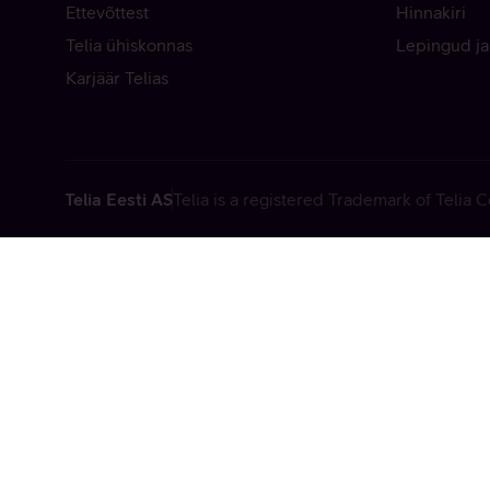
Ettevõttest
Hinnakiri
Telia ühiskonnas
Lepingud ja
Karjäär Telias
Telia Eesti AS
Telia is a registered Trademark of Telia
Vabandame, t