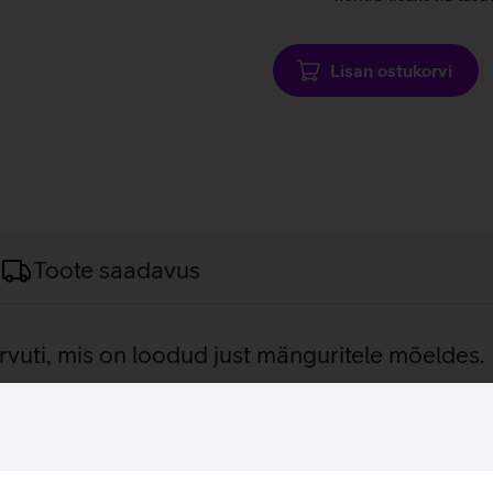
Lisan ostukorvi
Toote saadavus
arvuti, mis on loodud just mänguritele mõeldes.
ion 5 sülearvuti pakub pikki ja nauditavaid mängusessioone igale
ahukas 1 TB SSD ketas, kindlustamaks jõudlust ning võimekust 
 kvaliteetse mängukogemuse. Sülearvuti töötab Microsoft Windo
65 Hz ekraan tagab sujuva mängimiskogemuse igal ajal ja igas koh