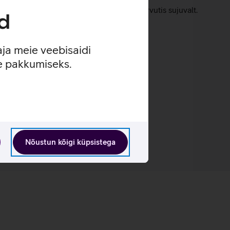
 kindlustavad, et mängud jookseksid arvutis sujuvalt.
d
aja meie veebisaidi
se pakkumiseks.
Nõustun kõigi küpsistega