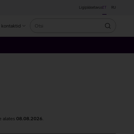
Ligipääsetavus
ET
RU
Otsi
a kontaktid
Otsin
e alates
08.08.2026
.