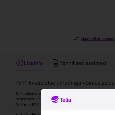
Lisan võrdlusesse
Lisainfo
Tehnilised andmed
Lisainfo
15.1'' kvaliteetse ekraaniga võimas süle
15,1-tollise 2560 x 1600 pikslise ekraaniga Lenovo Leg
protsessoril, tuge pakkumas 32 GB põhimälu maht ja m
GeForce RTX 5070 graafikakaart tagab eriti sujuva ja
15,1-tolline, 2560 x 1600 piksline resolutsioon ja 1