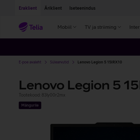
Liigu edasi põhisisu juurde
Ligipääsetavus
Eraklient
Äriklient
Iseteenindus
Mobiil
TV ja striiming
Inte
E-poe avaleht
Sülearvutid
Lenovo Legion 5 15IRX10
Lenovo Legion 5 1
Tootekood: 83ly00r2mx
Mängurile