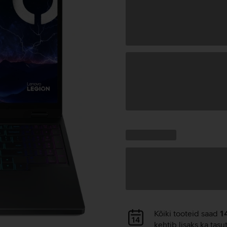
Andmete
laadimine
Kampaania
Andmete
pakkumised:
laadimine
Andmete
Kõiki tooteid saad
1
laadimine
kehtib lisaks ka tasu