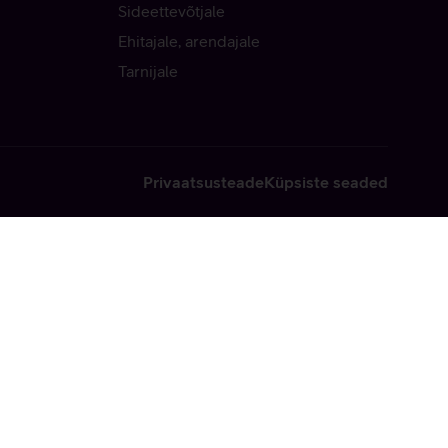
Sideettevõtjale
Ehitajale, arendajale
Tarnijale
Privaatsusteade
Küpsiste seaded