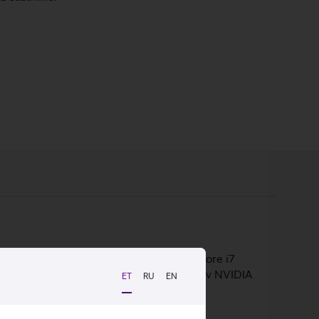
 mängurile. Arvuti töötab võimsal Intel Core i7
ka nõudlikematele mängudele. Eraldiseisev NVIDIA
ET
RU
EN
ws 11 Home operatsioonisüsteemil.
as.