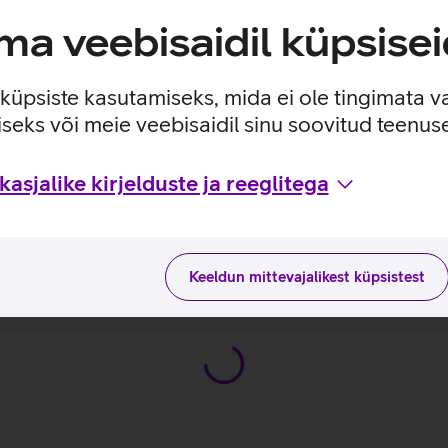
 Intel Core i7 13650HX protsessoriga ning 32 GB operatiivmälu
a veebisaidil küpsisei
e küpsiste kasutamiseks, mida ei ole tingimata v
 samme enne, kui nad sind märkavad.
seks või meie veebisaidil sinu soovitud teenu
asjalike kirjelduste ja reeglitega
sviisidega tootja kodulehel
EST
Keeldun mittevajalikest küpsistest