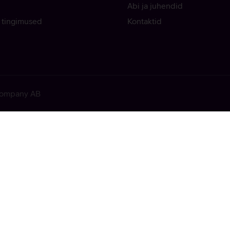
Abi ja juhendid
 tingimused
Kontaktid
 Company AB
ekkis