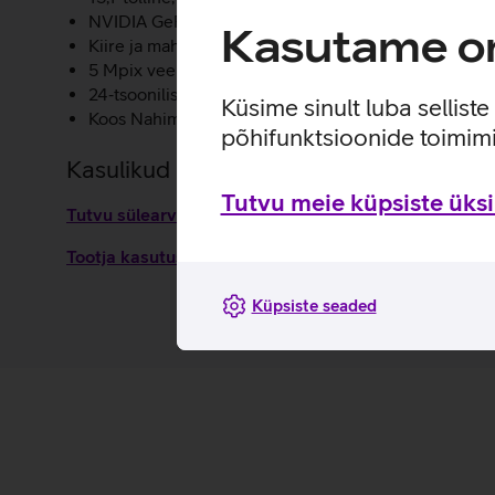
NVIDIA GeForce RTX 5070 graafikakaart koos võimeka
Kasutame om
Kiire ja mahukas 1 TB SSD M.2 ketas.
5 Mpix veebikaamera ja kahe mikrofoni süsteem.
24‑tsoonilise RGB taustvalgustusega klaviatuur.
Küsime sinult luba sellist
Koos Nahimic 3D heliga kuuled vastaste lähenevaid
põhifunktsioonide toimimi
Kasulikud lingid
Tutvu meie küpsiste üksik
Tutvu sülearvuti Lenovo Legion 5 omaduste ja kasutu
Tootja kasutusjuhend sülearvutile Lenovo Legion 5_
Küpsiste seaded