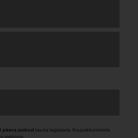
4 päeva jooksul
tasuta tagastada. Kuupakkumistele
ta saatmine.