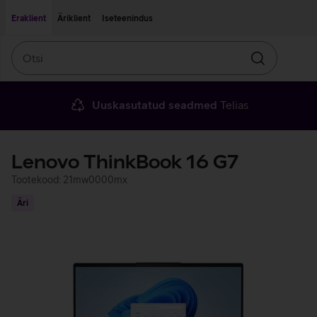
Liigu edasi põhisisu juurde
Ligipääsetavus
Eraklient
Äriklient
Iseteenindus
Otsi
Otsin
Uuskasutatud seadmed
Telias
Lenovo ThinkBook 16 G7
Tootekood: 21mw0000mx
Äri