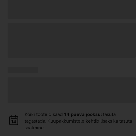
Andmete
laadimine
Kampaania
Andmete
pakkumised:
laadimine
Andmete
Kõiki tooteid saad
14 päeva jooksul
tasuta
laadimine
tagastada. Kuupakkumistele kehtib lisaks ka tasuta
saatmine.