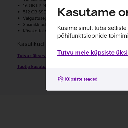
16 GB LPDDR5x 8400 MHz põhimälu.
Kasutame om
512 GB SSD ketas.
Valgustusega klaviatuur.
Süsinikkiust ja alumiinimumist valmistatud korpus.
Küsime sinult luba sellist
Kõvakettal olevate andmete krüpteerimise võimalus.
põhifunktsioonide toimimi
Kasulikud lingid
Tutvu meie küpsiste üksik
Tutvu sülearvuti Lenovo ThinkPad X1 Carbon G13 Aur
Tootja kasutusjuhend sülearvutile Lenovo ThinkPad
Küpsiste seaded