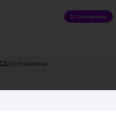
Lisan ostukorvi
Toote saadavus
ra Edition mudelis on ühendatud kõrgtasemel tehnoloogia ja kva
erge ja õhuke. Seadmel on võimas Intel Core Ultra 5 255U protse
, mis on ärikasutuseks sobivaim.