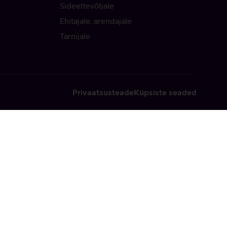
Sideettevõtjale
Ehitajale, arendajale
Tarnijale
Privaatsusteade
Küpsiste seaded