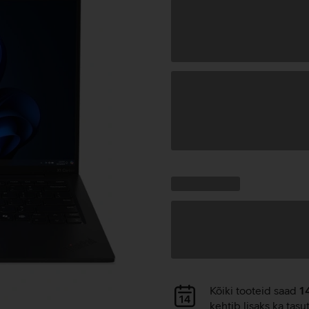
Andmete
laadimine
Kampaania
Andmete
pakkumised:
laadimine
Andmete
Kõiki tooteid saad
1
laadimine
kehtib lisaks ka tasu