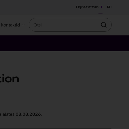
Ligipääsetavus
ET
RU
Otsi
a kontaktid
Otsin
tion
e alates
08.08.2026
.