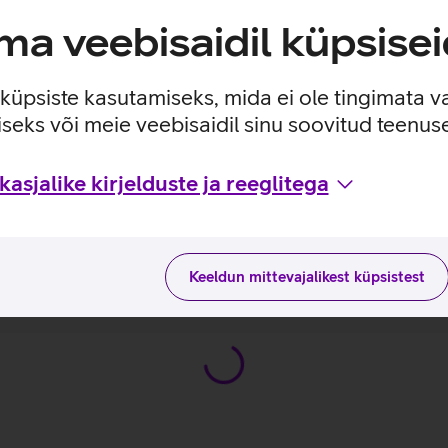
a veebisaidil küpsisei
e küpsiste kasutamiseks, mida ei ole tingimata v
seks või meie veebisaidil sinu soovitud teenu
asjalike kirjelduste ja reeglitega
a Edition omaduste ja kasutusviisidega tootja kodulehel
 X1 Carbon G13 Aura Edition_EST
Keeldun mittevajalikest küpsistest