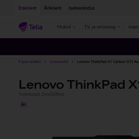
Liigu edasi põhisisu juurde
Ligipääsetavus
Eraklient
Äriklient
Iseteenindus
Mobiil
TV ja striiming
Inte
E-poe avaleht
Sülearvutid
Lenovo ThinkPad X1 Carbon G13 Aur
Lenovo ThinkPad X1
Tootekood: 21nx00flmx
Äri