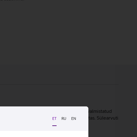
liteetsed materjalid. Tänu süsinikkiust valmistatud
ssor, 16 GB põhimälu ning 512 GB SSD ketas. Sülearvuti
ET
RU
EN