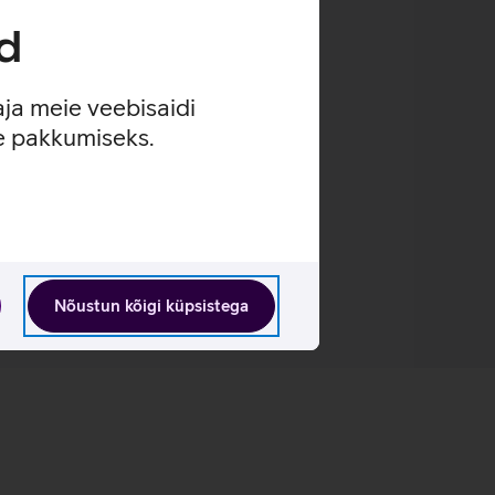
d
aja meie veebisaidi
se pakkumiseks.
Nõustun kõigi küpsistega