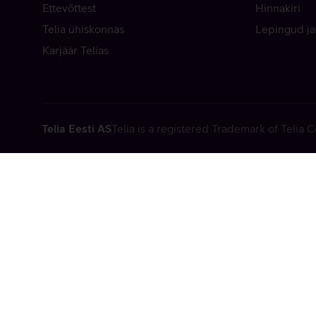
Ettevõttest
Hinnakiri
Telia ühiskonnas
Lepingud ja
Karjäär Telias
Telia Eesti AS
Telia is a registered Trademark of Telia
Vabandame, t