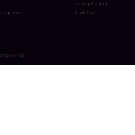
Abi ja juhendid
 tingimused
Kontaktid
 Company AB
ekkis