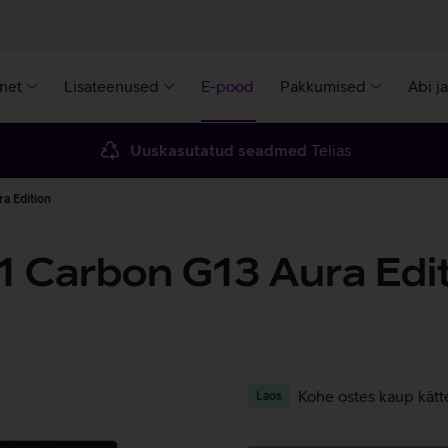
rnet
Lisateenused
E-pood
Pakkumised
Abi j
Uuskasutatud seadmed
Telias
a Edition
 Carbon G13 Aura Edi
Kohe ostes kaup kätt
Laos