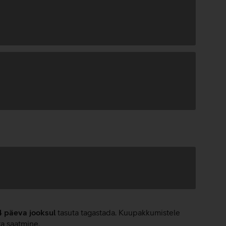
4 päeva jooksul
tasuta tagastada. Kuupakkumistele
ta saatmine.