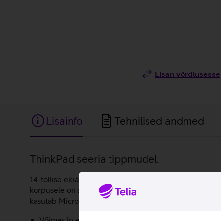
Lisan võrdlusesse
Lisainfo
Tehnilised andmed
Lisainfo
ThinkPad seeria tippmudel.
14-tollise ekraaniga Lenovo ThinkPad X1 Carbon G13 Au
korpusele on arvuti tugev ja vastupidav, kuid samas k
kasutab Microsoft Windows 11 Pro operatsioonisüsteemi
Võimas Intel Core Ultra 5 225U protsessor.