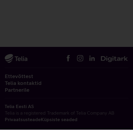
Ettevõttest
Telia kontaktid
Partnerile
Telia Eesti AS
Telia is a registered Trademark of Telia Company AB
Privaatsusteade
Küpsiste seaded