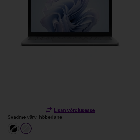
Lisan võrdlusesse
Seadme värv:
hõbedane
must
hõbedane