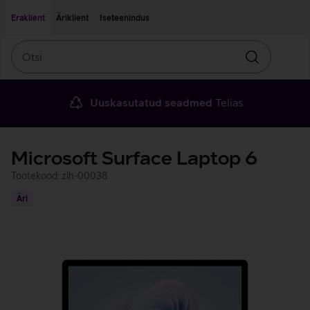
Liigu edasi põhisisu juurde
Ligipääsetavus
Eraklient
Äriklient
Iseteenindus
Otsi
Otsin
Uuskasutatud seadmed
Telias
Microsoft Surface Laptop 6
Tootekood: zlh-00038
Äri