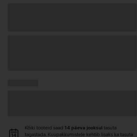
Andmete
laadimine
Kampaania
Andmete
pakkumised:
laadimine
Andmete
Kõiki tooteid saad
14 päeva jooksul
tasuta
laadimine
tagastada. Kuupakkumistele kehtib lisaks ka tasuta