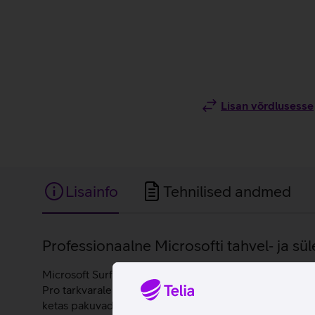
Lisan võrdlusesse
Lisainfo
Tehnilised andmed
Lisainfo
Professionaalne Microsofti tahvel‑ ja sül
Microsoft Surface Pro 11 on eelkõige äriklientidele m
Pro tarkvarale saab seadet kasutada nagu tavapärast 
ketas pakuvad arvestatavat salvestamisruumi tähtsate