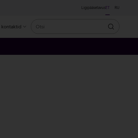
Ligipääsetavus
ET
RU
Otsi
a kontaktid
Otsin