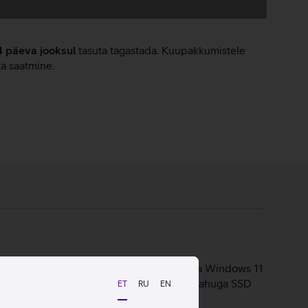
4 päeva jooksul
tasuta tagastada. Kuupakkumistele
ta saatmine.
parimad omadused. Tänu võimekale sisule ja Windows 11
i formaadis. 16 GB põhimälu ning 512 GB mahuga SSD
ET
RU
EN
1440p Quad HD esikaamera Surface Studio