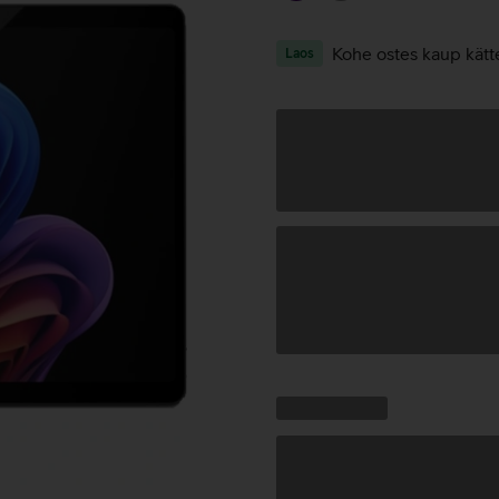
Kohe ostes kaup kätt
Laos
Andmete
laadimine
Kampaania
Andmete
pakkumised:
laadimine