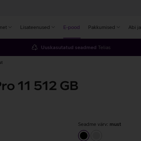
rnet
Lisateenused
E-pood
Pakkumised
Abi j
Uuskasutatud seadmed
Telias
st
Pro 11 512 GB
Seadme värv:
must
must
hõbedane