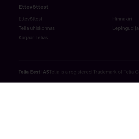
Ettevõttest
Ettevõttest
Hinnakiri
Telia ühiskonnas
Lepingud ja
Karjäär Telias
Telia Eesti AS
Telia is a registered Trademark of Telia