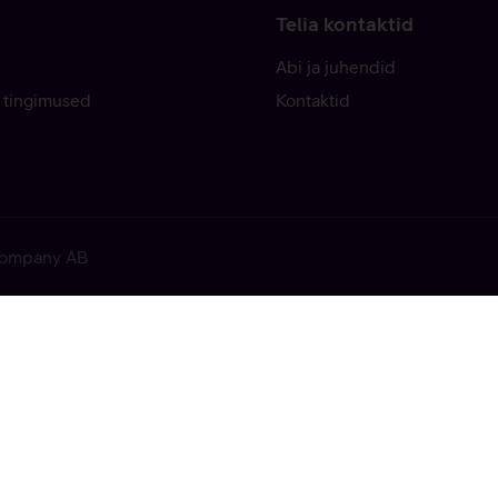
Telia kontaktid
Abi ja juhendid
 tingimused
Kontaktid
 Company AB