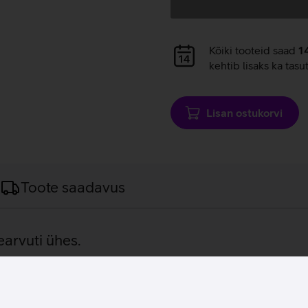
Andmete
Kõiki tooteid saad
1
laadimine
kehtib lisaks ka tasu
Lisan ostukorvi
Toote saadavus
earvuti ühes.
õeldud võimas seade, mis ühendab endas süle‑ ja tahvelarvuti 
sülearvutit, kuid märksa kergemas ja kompaktsemas tahvelarvut
le dokumentidele, piltidele või videomaterjalile. Seadmel on 