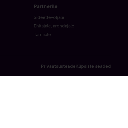
Partnerile
Sideettevõtjale
Ehitajale, arendajale
Tarnijale
Privaatsusteade
Küpsiste seaded