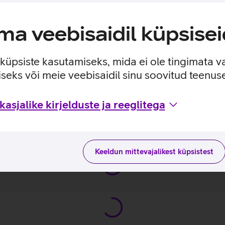
, silmakontakti ja taustahägustust. Windows Hello näotuvastuska
äädvustamiseks.
a veebisaidil küpsisei
agedusega puuteekraan.
e küpsiste kasutamiseks, mida ei ole tingimata v
seks või meie veebisaidil sinu soovitud teenu
asjalike kirjelduste ja reeglitega
duste ja kasutusviisidega tootja kodulehel
Surface Pro 11_EST
Keeldun mittevajalikest küpsistest