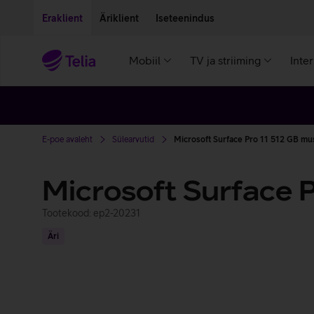
Liigu edasi põhisisu juurde
Ligipääsetavus
Eraklient
Äriklient
Iseteenindus
Mobiil
TV ja striiming
Inte
E-poe avaleht
Sülearvutid
Microsoft Surface Pro 11 512 GB mu
Microsoft Surface 
Tootekood: ep2-20231
Äri