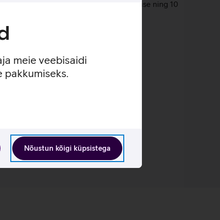
amera tagab kiire ja turvalise sisselogimise ning 10
d
aja meie veebisaidi
se pakkumiseks.
Nõustun kõigi küpsistega