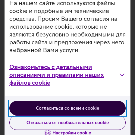
На нашем сайте используются файлы
фотографий, видео и множества программ. Ноутбук
cookie и подобные им технические
Apple MacBook Air M2 оснащен емким аккумулятором,
средства. Просим Вашего согласия на
обеспечивающим работу в автономном режиме до 18
использование cookie, которые не
часов. На ноутбуке установлена операционная система
MacOS Monterey. Ноутбук с 13,6-дюймовым экраном
являются безусловно необходимыми для
гарантирует, что вся важная для Вас работа будет
работы сайта и предложения через него
выполнена. Листайте сайты, играйте в игры и
выбранной Вами услуги.
наслаждайтесь развлечениями где угодно.
Экран высокого разрешения Liquid Retina,
Ознакомьтесь с детальными
технология True Tone и поддержка миллионов
описаниями и правилами наших
оттенков.
файлов cookie
Сканер отпечатков пальцев Touch ID. Компьютер
разблокируется легким движением пальца.
Большой тачпад Force Touch предоставляет много
места для кликов и жестов.
Согласиться со всеми cookie
USB 4 сочетает в себе сверхвысокую пропускную
способность Thunderbolt 3 с максимальной
Отказаться от необязательных cookie
универсальностью стандарта USB-C.
Аккумулятор держит заряд до 18 часов.
Настройки cookie