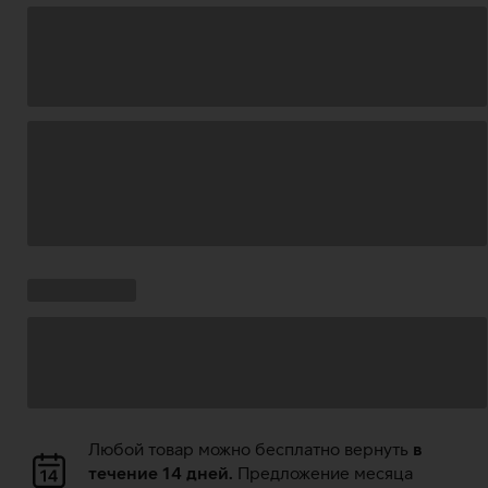
Загрузка
данных
Ставки
Загрузка
кампании:
данных
Загрузка
Любой товар можно бесплатно вернуть
в
данных
течение 14 дней.
Предложение месяца