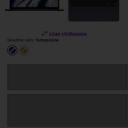
Lisan võrdlusesse
Seadme värv:
tumesinine
tumesinine
kuldne