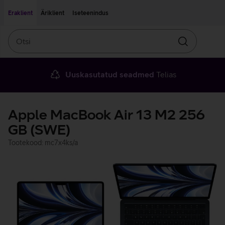
Liigu edasi põhisisu juurde
Ligipääsetavus
Eraklient
Äriklient
Iseteenindus
Otsi
Otsin
Uuskasutatud seadmed
Telias
Apple MacBook Air 13 M2 256
GB (SWE)
Tootekood: mc7x4ks/a