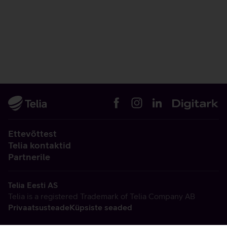
Ettevõttest
Telia kontaktid
Partnerile
Telia Eesti AS
Telia is a registered Trademark of Telia Company AB
Privaatsusteade
Küpsiste seaded