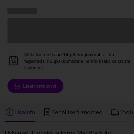
Andmete
laadimine
Kampaania
Andmete
pakkumised:
laadimine
Andmete
Kõiki tooteid saad
14 päeva jooksul
tasuta
laadimine
tagastada. Kuupakkumistele kehtib lisaks ka tasuta
saatmine.
Lisan ostukorvi
Lisainfo
Tehnilised andmed
Toot
Lisainfo
Uskumatult õhuke ja kerge MacBook Air