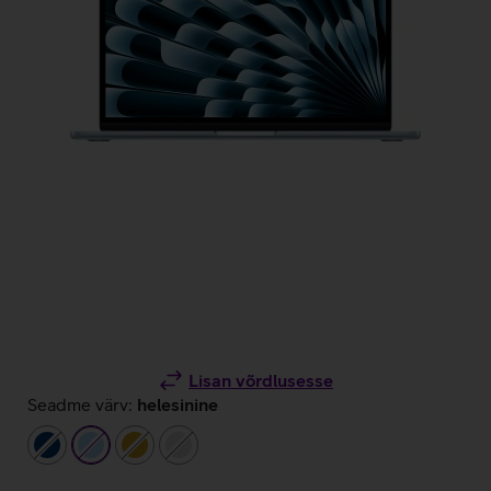
Lisan võrdlusesse
Seadme värv:
helesinine
tumesinine
helesinine
kuldne
hõbedane