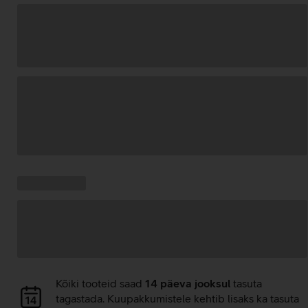
Andmete
laadimine
Kampaania
Andmete
pakkumised:
laadimine
Andmete
Kõiki tooteid saad
14 päeva jooksul
tasuta
laadimine
tagastada. Kuupakkumistele kehtib lisaks ka tasuta