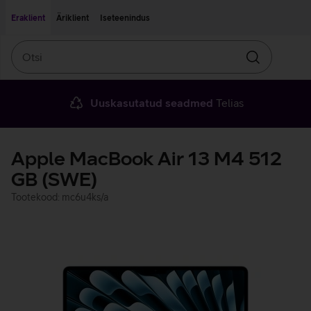
Liigu edasi põhisisu juurde
Ligipääsetavus
Eraklient
Äriklient
Iseteenindus
Otsi
Otsin
Uuskasutatud seadmed
Telias
Apple MacBook Air 13 M4 512
GB (SWE)
Tootekood: mc6u4ks/a