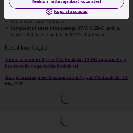
Keeldun mittevajalikest küpsistest
Atmos tehnoloogiaga, et saaksid muusikat ja filme
nautida kolmemõõtmelise helipildiga.
Küpsiste seaded
Kiire WiFi 6E.
Aku kestvus kuni 18 tundi.
Komplektis kaasas kahe pesaga 35 W USB-C laadija,
kuid toetab ka kiirlaadimist 70 W adapteriga.
Kasulikud lingid
Tutvu sülearvuti Apple MacBook Air 13 M4 omaduste ja
kasutusviisidega tootja kodulehel
Tootja kasutusjuhend sülearvutile Apple MacBook Air 13
M4_EST