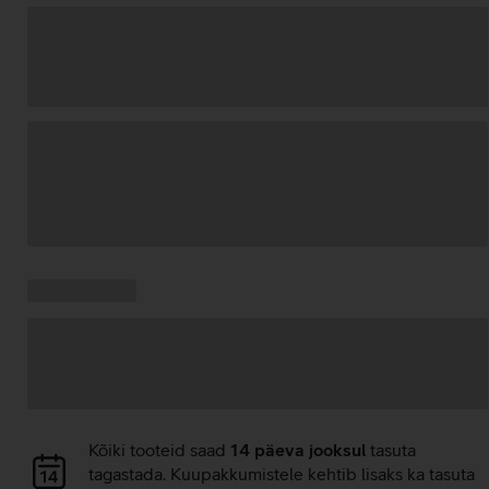
Andmete
laadimine
Kampaania
Andmete
pakkumised:
laadimine
Andmete
Kõiki tooteid saad
14 päeva jooksul
tasuta
laadimine
tagastada. Kuupakkumistele kehtib lisaks ka tasuta