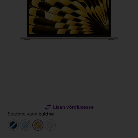
Lisan võrdlusesse
Seadme värv:
kuldne
tumesinine
helesinine
kuldne
hõbedane