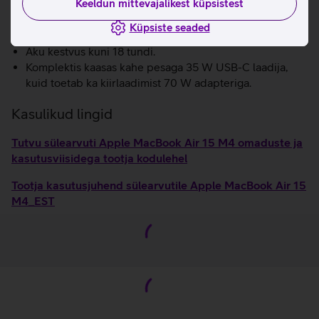
Keeldun mittevajalikest küpsistest
Atmos tehnoloogiaga, et saaksid muusikat ja filme
nautida kolmemõõtmelise helipildiga.
Küpsiste seaded
Kiire WiFi 6E.
Aku kestvus kuni 18 tundi.
Komplektis kaasas kahe pesaga 35 W USB-C laadija,
kuid toetab ka kiirlaadimist 70 W adapteriga.
Kasulikud lingid
Tutvu sülearvuti Apple MacBook Air 15 M4 omaduste ja
kasutusviisidega tootja kodulehel
Tootja kasutusjuhend sülearvutile Apple MacBook Air 15
M4_EST