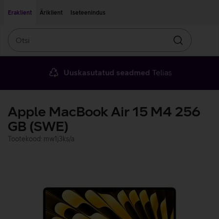
Liigu edasi põhisisu juurde
Ligipääsetavus
Eraklient
Äriklient
Iseteenindus
Otsi
Otsin
Uuskasutatud seadmed
Telias
Apple MacBook Air 15 M4 256
GB (SWE)
Tootekood: mw1j3ks/a