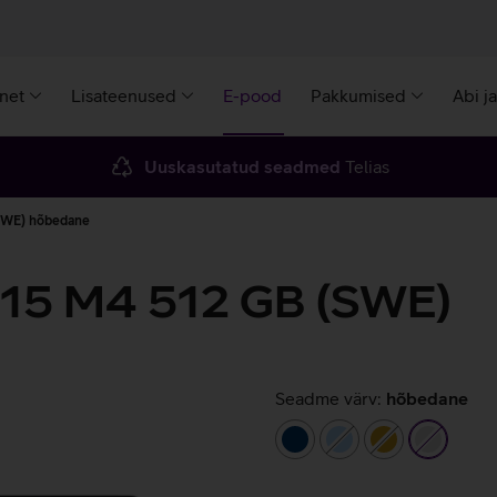
rnet
Lisateenused
E-pood
Pakkumised
Abi j
Uuskasutatud seadmed
Telias
SWE) hõbedane
 15 M4 512 GB (SWE)
Seadme värv:
hõbedane
tumesinine
helesinine
kuldne
hõbeda