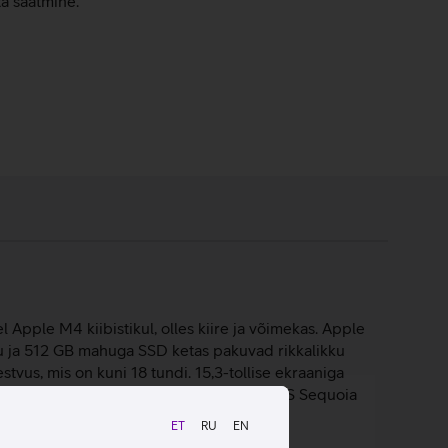
ta saatmine.
Apple M4 kiibistikul, olles kiire ja võimekas. Apple
u ja 512 GB mahuga SSD ketas pakuvad rikkalikku
tvus, mis on kuni 18 tundi. 15,3-tollise ekraaniga
elahutust igal pool. Sülearvuti töötab macOS Sequoia
ET
RU
EN