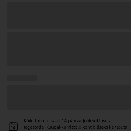
Andmete
laadimine
Kampaania
Andmete
pakkumised:
laadimine
Andmete
Kõiki tooteid saad
14 päeva jooksul
tasuta
laadimine
tagastada. Kuupakkumistele kehtib lisaks ka tasuta