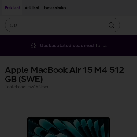
Liigu edasi põhisisu juurde
Ligipääsetavus
Eraklient
Äriklient
Iseteenindus
Otsi
Otsin
Uuskasutatud seadmed
Telias
Apple MacBook Air 15 M4 512
GB (SWE)
Tootekood: mw1h3ks/a