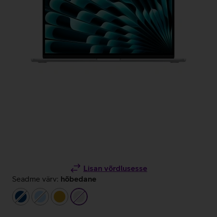
Lisan võrdlusesse
Seadme värv:
hõbedane
tumesinine
helesinine
kuldne
hõbedane