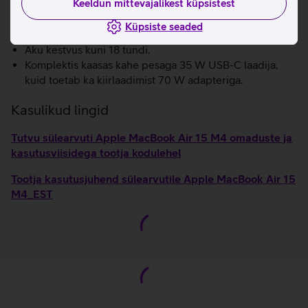
Keeldun mittevajalikest küpsistest
Atmos tehnoloogiaga, et saaksid muusikat ja filme
nautida kolmemõõtmelise helipildiga.
Küpsiste seaded
Kiire WiFi 6E.
Aku kestvus kuni 18 tundi.
Komplektis kaasas kahe pesaga 35 W USB-C laadija,
kuid toetab ka kiirlaadimist 70 W adapteriga.
Kasulikud lingid
Tutvu sülearvuti Apple MacBook Air 15 M4 omaduste ja
kasutusviisidega tootja kodulehel
Tootja kasutusjuhend sülearvutile Apple MacBook Air 15
M4_EST