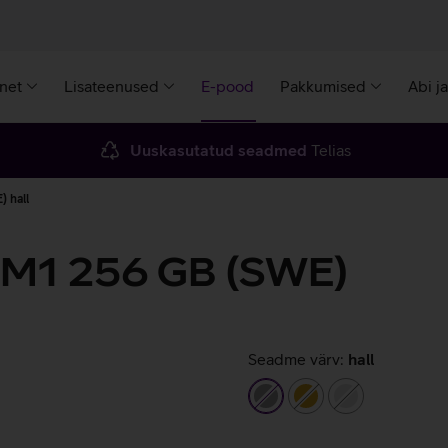
rnet
Lisateenused
E-pood
Pakkumised
Abi j
Uuskasutatud seadmed
Telias
 hall
 M1 256 GB (SWE)
Seadme värv:
hall
hall
kuldne
hõbedane