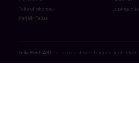
Telia ühiskonnas
Lepingud ja
Karjäär Telias
Telia Eesti AS
Telia is a registered Trademark of Telia
Vabandame, t