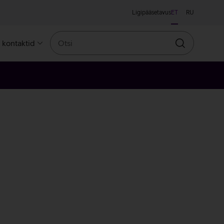
Ligipääsetavus
ET
RU
Otsi
a kontaktid
Otsin