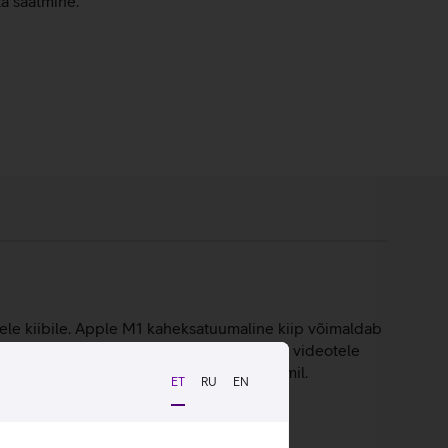
ta saatmine.
sele kiibile. Apple M1 kaheksatuumaline kiip võimaldab
ikkalikku salvestusruumi sinu piltidele, videotele
 töötab MacOS Big Sur operatsioonisüsteemil.
ET
RU
EN
 5 korda parem.