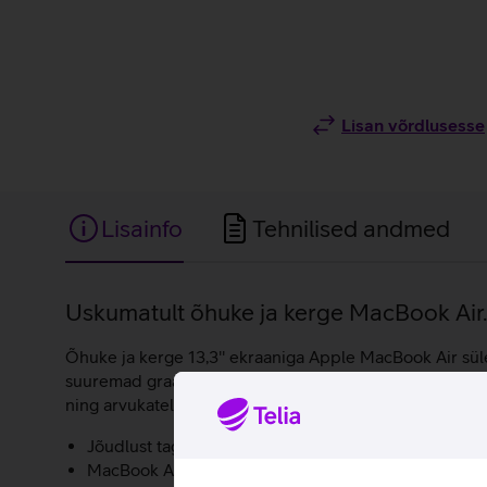
Lisan võrdlusesse
Lisainfo
Tehnilised andmed
Lisainfo
Uskumatult õhuke ja kerge MacBook Air
Õhuke ja kerge 13,3'' ekraaniga Apple MacBook Air sül
suuremad graafikatöötlused ja mängud viia täiesti uue
ning arvukatele rakendustele. Apple MacBook Air M1 sül
Jõudlust tagab Apple M1 süsteemikiip, tänu millele 
MacBook Airi klaviatuuril on käärmehhanism, mis s