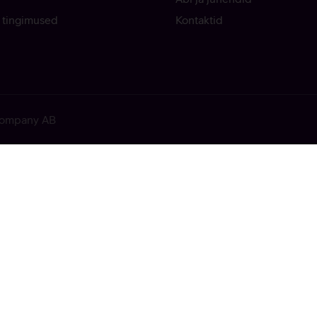
 tingimused
Kontaktid
 Company AB
ekkis