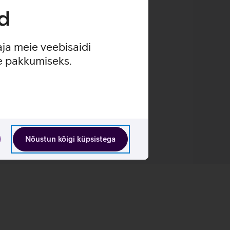
d
aja meie veebisaidi
se pakkumiseks.
Nõustun kõigi küpsistega