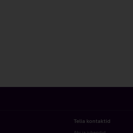
Telia kontaktid
Abi ja juhendid