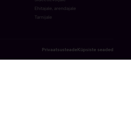
Ehitajale, arendajale
Tarnijale
Privaatsusteade
Küpsiste seaded