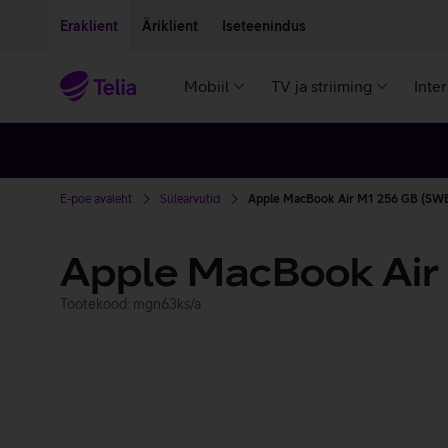
Liigu edasi põhisisu juurde
Ligipääsetavus
Eraklient
Äriklient
Iseteenindus
Mobiil
TV ja striiming
Inte
E-poe avaleht
Sülearvutid
Apple MacBook Air M1 256 GB (SWE)
Apple MacBook Air
Tootekood: mgn63ks/a