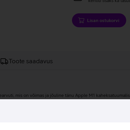
kehtib lisaks ka tasu
Lisan ostukorvi
Toote saadavus
.
earvuti, mis on võimas ja jõuline tänu Apple M1 kaheksatuumali
le tasemele. 8 GB põhimälu ja 256 GB mahuga SSD ketas pakuvad r
earvutil on pikk aku kestvus, mis on kuni 18 tundi. Sülearvuti
protsessori võimsus on kuni 3,5x parem ja graafika võimsus kuni
uurendab mugavust ja reageerimisvõimet.