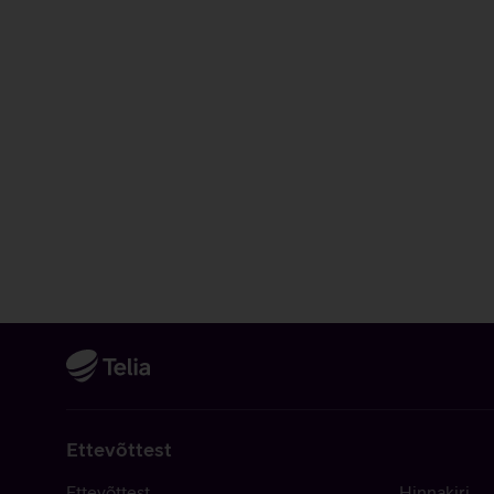
Ettevõttest
Ettevõttest
Hinnakiri