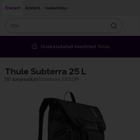
Liigu edasi põhisisu juurde
Ligipääsetavus
Eraklient
Äriklient
Iseteenindus
Otsi
Otsin
Uuskasutatud seadmed
Telias
Thule Subterra 25 L
15'' sülearvutikott
Tootekood: 3205289