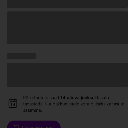
Andmete
laadimine
Kampaania
Andmete
pakkumised:
laadimine
Andmete
Kõiki tooteid saad
14 päeva jooksul
tasuta
laadimine
tagastada. Kuupakkumistele kehtib lisaks ka tasuta
saatmine.
Lisan ostukorvi