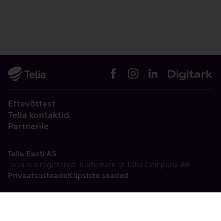
Ettevõttest
Telia kontaktid
Partnerile
Telia Eesti AS
Telia is a registered Trademark of Telia Company AB
Privaatsusteade
Küpsiste seaded