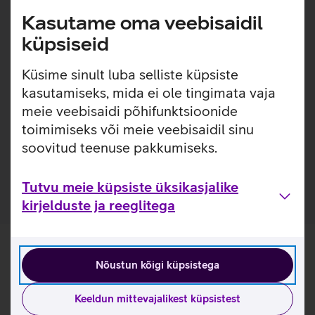
varustatud 360-kraadise pehmendusega ja
Kasutame oma veebisaidil
kriimustuskindla voodriga, mis tagab sülearvuti ja muude
seadmete turvalisuse. Mugavust lisab hõlpsasti kasutatav
küpsiseid
lukuga eesmine tasku, mis mahutab laadijat ja teisi
väiksemaid tarvikuid. Lisaks on koti tagaküljel olemas
Küsime sinult luba selliste küpsiste
kinnitus reisikohvrile.
kasutamiseks, mida ei ole tingimata vaja
meie veebisaidi põhifunktsioonide
Kasulikud lingid
toimimiseks või meie veebisaidil sinu
Tutvu sülearvutikoti Dell EcoLoop Pro Slim omaduste ja
soovitud teenuse pakkumiseks.
kasutusviisidega tootja kodulehel
Tutvu meie küpsiste üksikasjalike
kirjelduste ja reeglitega
Nõustun kõigi küpsistega
Keeldun mittevajalikest küpsistest