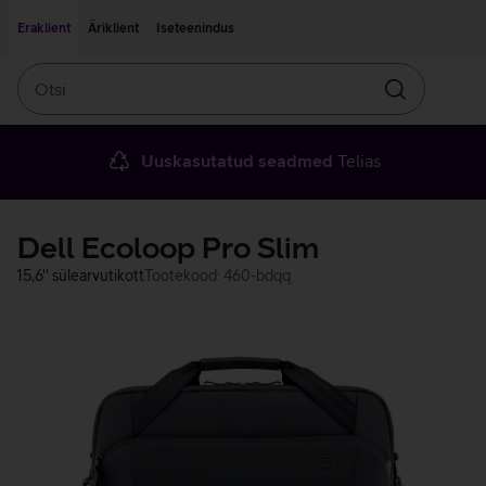
Liigu edasi põhisisu juurde
Ligipääsetavus
Eraklient
Äriklient
Iseteenindus
Otsi
Otsin
Uuskasutatud seadmed
Telias
Dell Ecoloop Pro Slim
15,6'' sülearvutikott
Tootekood: 460-bdqq