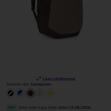
Lisan võrdlusesse
Seadme värv:
tumepruun
must
tumesinine/helesinine
tumepruun
heleroheline
kollane
Kohe ostes kaup kätte alates
12.08.2026
.
Laos