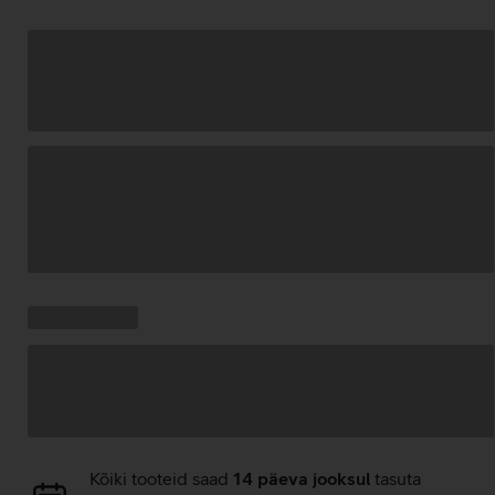
Andmete
laadimine
Kampaania
Andmete
pakkumised:
laadimine
Andmete
Kõiki tooteid saad
14 päeva jooksul
tasuta