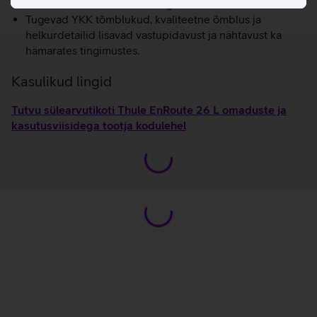
Kinnitatav ratastel kohvri külge.
Tugevad YKK tõmblukud, kvaliteetne õmblus ja
helkurdetailid lisavad vastupidavust ja nähtavust ka
hämarates tingimustes.
Kasulikud lingid
Tutvu sülearvutikoti Thule EnRoute 26 L omaduste ja
kasutusviisidega tootja kodulehel