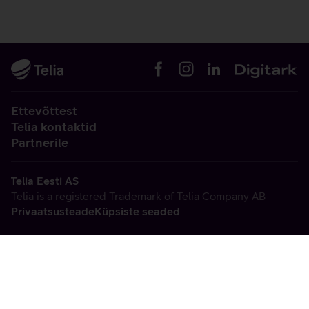
Ettevõttest
Telia kontaktid
Partnerile
Telia Eesti AS
Telia is a registered Trademark of Telia Company AB
Privaatsusteade
Küpsiste seaded