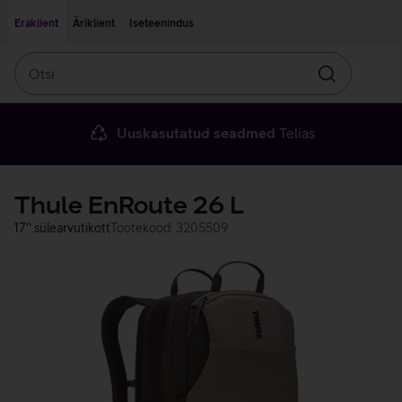
Liigu edasi põhisisu juurde
Ligipääsetavus
Eraklient
Äriklient
Iseteenindus
Otsi
Otsin
Uuskasutatud seadmed
Telias
Thule EnRoute 26 L
17'' sülearvutikott
Tootekood: 3205509