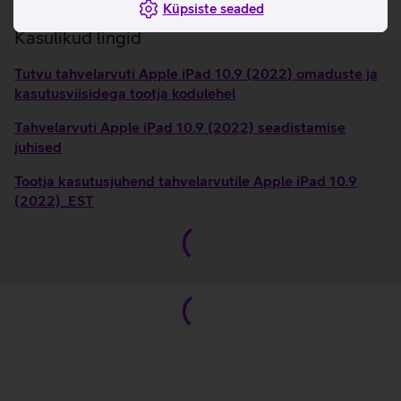
Küpsiste seaded
Kasulikud lingid
Tutvu tahvelarvuti Apple iPad 10.9 (2022) omaduste ja
kasutusviisidega tootja kodulehel
Tahvelarvuti Apple iPad 10.9 (2022) seadistamise
juhised
Tootja kasutusjuhend tahvelarvutile Apple iPad 10.9
(2022)_EST