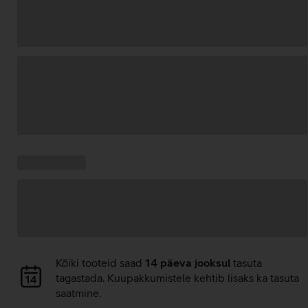
Andmete
laadimine
Kampaania
Andmete
pakkumised:
laadimine
Andmete
Kõiki tooteid saad
14 päeva jooksul
tasuta
laadimine
tagastada. Kuupakkumistele kehtib lisaks ka tasuta
saatmine.