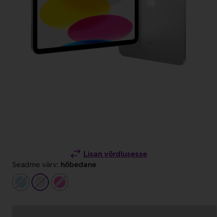
Lisan võrdlusesse
Seadme värv:
hõbedane
helesinine
hõbedane
roosa