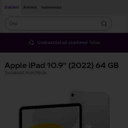
Liigu edasi põhisisu juurde
Ligipääsetavus
Eraklient
Äriklient
Iseteenindus
Otsi
Otsin
Uuskasutatud seadmed
Telias
Apple iPad 10.9'' (2022) 64 GB
Tootekood: mcm74hc/a