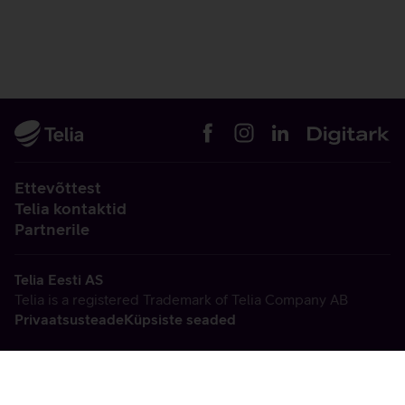
Ettevõttest
Telia kontaktid
Partnerile
Telia Eesti AS
Telia is a registered Trademark of Telia Company AB
Privaatsusteade
Küpsiste seaded