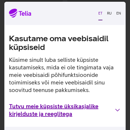
Andmete
Andmete
laadimine
laadimine
ET
RU
EN
Kasutame oma veebisaidil
küpsiseid
Küsime sinult luba selliste küpsiste
kasutamiseks, mida ei ole tingimata vaja
meie veebisaidi põhifunktsioonide
toimimiseks või meie veebisaidil sinu
soovitud teenuse pakkumiseks.
Tutvu meie küpsiste üksikasjalike
kirjelduste ja reeglitega