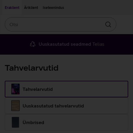
Liigu edasi põhisisu juurde
Ligipääsetavus
Eraklient
Äriklient
Iseteenindus
Otsi
Otsin
Uuskasutatud seadmed
Telias
Tahvelarvutid
Tahvelarvutid
Uuskasutatud tahvelarvutid
Ümbrised