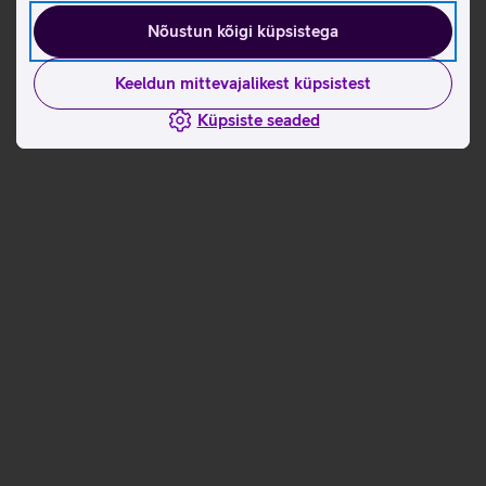
Nõustun kõigi küpsistega
Keeldun mittevajalikest küpsistest
Küpsiste seaded
Andmete
Andmete
laadimine
laadimine