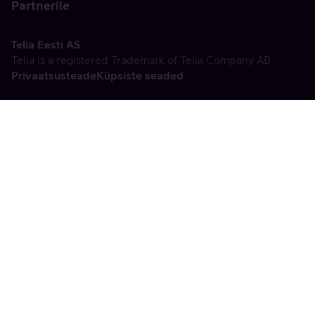
Partnerile
Telia Eesti AS
Telia is a registered Trademark of Telia Company AB
Privaatsusteade
Küpsiste seaded
Vabandame, tekkis
tehniline viga