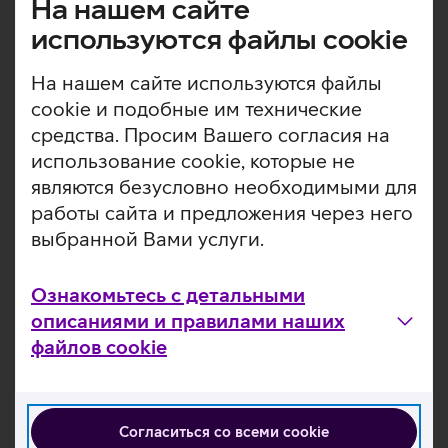
На нашем сайте
просматривать сайты и использовать несколько
используются файлы cookie
приложений одновременно. Задняя камера с
разрешением 12 Мпикс позволяет делать
высококачественные снимки и снимать видео в
На нашем сайте используются файлы
формате 4K Full HD. Стилус Apple Pencil — это
cookie и подобные им технические
идеальный инструмент для ведения заметок,
средства. Просим Вашего согласия на
подписания, заполнения документов, разработки
использование cookie, которые не
логотипа или создания набросков для новой яркой
являются безусловно необходимыми для
идеи. Планшет работает на операционной системе
работы сайта и предложения через него
iPadOS 18.
выбранной Вами услуги.
NB! В комплект не входит адаптер для зарядки!
10,9-дюймовый дисплей Liquid Retina с технологией
Ознакомьтесь с детальными
True Tone для комфортного просмотра при любом
освещении.
описаниями и правилами наших
Мощный чип A14 Bionic.
файлов cookie
Тыльная камера с разрешением 12 Мп позволяет
делать четкие фотографии или записывать видео в
формате 4K.
Фронтальная камера 12 Мп позволяет совершать
Согласиться со всеми cookie
высококачественные видеозвонки, всегда оставаясь