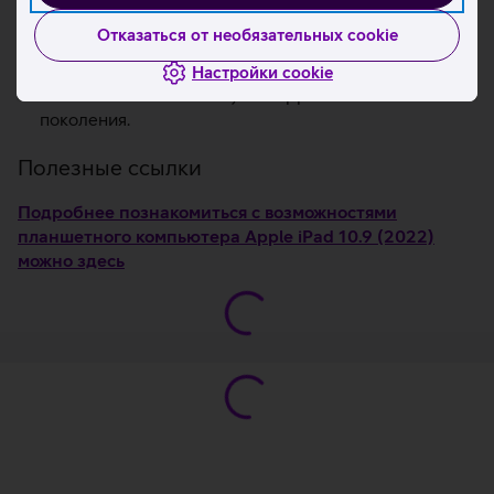
в фокусе.
Отказаться от необязательных cookie
Интерфейс USB-C позволяет подключать
аксессуары и заряжать планшет.
Настройки cookie
Совместимость со стилусом Apple Pencil 1-го
поколения.
Полезные ссылки
Подробнее познакомиться с возможностями
планшетного компьютера Apple iPad 10.9 (2022)
можно здесь