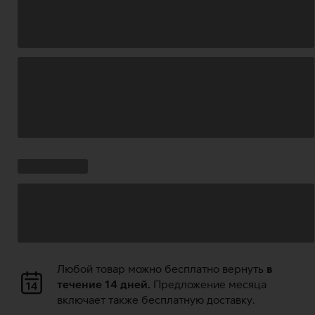
Загрузка
данных
Ставки
Загрузка
кампании:
данных
Загрузка
Любой товар можно бесплатно вернуть
в
данных
течение 14 дней.
Предложение месяца
включает также бесплатную доставку.