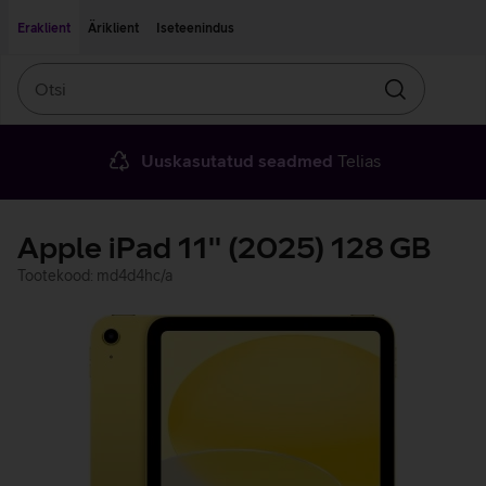
Liigu edasi põhisisu juurde
Ligipääsetavus
Eraklient
Äriklient
Iseteenindus
Otsi
Otsin
Uuskasutatud seadmed
Telias
Apple iPad 11'' (2025) 128 GB
Tootekood: md4d4hc/a