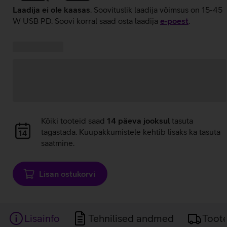
Laadija ei ole kaasas
. Soovituslik laadija võimsus on 15-45
W USB PD. Soovi korral saad osta laadija
e‑poest
.
Kampaania
Andmete
pakkumised:
laadimine
Andmete
Kõiki tooteid saad
14 päeva jooksul
tasuta
laadimine
tagastada. Kuupakkumistele kehtib lisaks ka tasuta
saatmine.
Lisan ostukorvi
Lisainfo
Tehnilised andmed
Toot