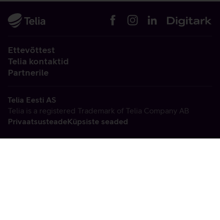
Ettevõttest
Telia kontaktid
Partnerile
Telia Eesti AS
Telia is a registered Trademark of Telia Company AB
Privaatsusteade
Küpsiste seaded