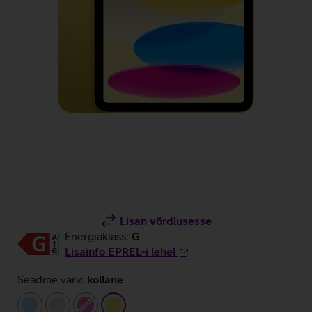
Lisan võrdlusesse
Energiaklass:
G
Lisainfo EPREL-i lehel
Seadme värv:
kollane
helesinine
hõbedane
roosa
kollane