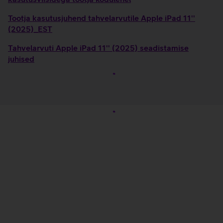
Tootja kasutusjuhend tahvelarvutile Apple iPad 11''
(2025)_EST
Tahvelarvuti Apple iPad 11'' (2025) seadistamise
juhised