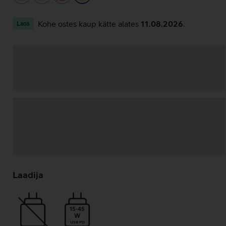
Kohe ostes kaup kätte alates
11.08.2026
.
Laos
Andmete
laadimine
Laadija
15-45
W
USB PD