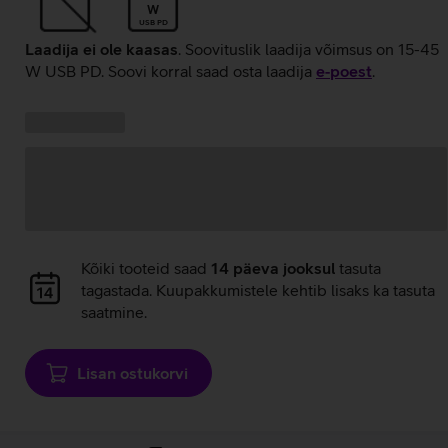
W
USB PD
Laadija ei ole kaasas
. Soovituslik laadija võimsus on 15-45
W USB PD. Soovi korral saad osta laadija
e‑poest
.
Kampaania
Andmete
pakkumised:
laadimine
Andmete
Kõiki tooteid saad
14 päeva jooksul
tasuta
laadimine
tagastada. Kuupakkumistele kehtib lisaks ka tasuta
saatmine.
Lisan ostukorvi