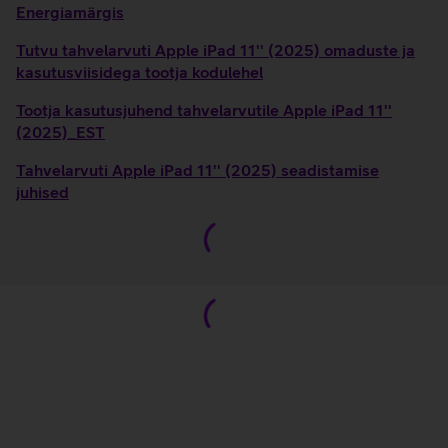
Energiamärgis
Tutvu tahvelarvuti Apple iPad 11'' (2025) omaduste ja
kasutusviisidega tootja kodulehel
Tootja kasutusjuhend tahvelarvutile Apple iPad 11''
(2025)_EST
Tahvelarvuti Apple iPad 11'' (2025) seadistamise
juhised