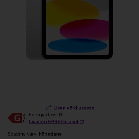
Lisan võrdlusesse
Energiaklass:
G
Lisainfo EPREL-i lehel
Seadme värv:
hõbedane