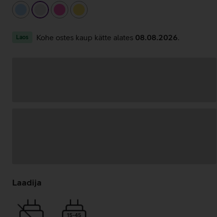
helesinine
hõbedane
roosa
kollane
Kohe ostes kaup kätte alates
08.08.2026
.
Laos
Andmete
laadimine
Laadija
15-45