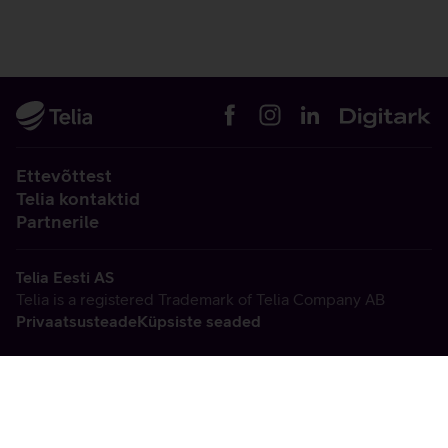
Ettevõttest
Telia kontaktid
Partnerile
Telia Eesti AS
Telia is a registered Trademark of Telia Company AB
Privaatsusteade
Küpsiste seaded