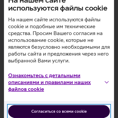
На нашем сайте
предоставляет исключительную производительность,
используются файлы cookie
скорость графики и мощные возможности ИИ.
Основная камера на 12 Мпикс делает качественные
На нашем сайте используются файлы
снимки и записывает видео в формате 4K. Для
cookie и подобные им технические
дополнительности удобства и эффективности можно
средства. Просим Вашего согласия на
отдельно приобрести Аpple Pencil Pro, позволяющий
рисовать и писать заметки прямо на экране устройства.
использование cookie, которые не
Планшет работает на операционной системе iPadOS 17.
являются безусловно необходимыми для
работы сайта и предложения через него
NB! Зарядный адаптер в комплект устройства не
выбранной Вами услуги.
входит.
Безрамочный экран Liquid Retina с широкой
цветовой гаммой (P3).
Ознакомьтесь с детальными
16-ядерный Neural Engine ускоряет машинное
описаниями и правилами наших
обучение, чтобы вы могли быстрее обрабатывать
файлов cookie
фотографии в приложении Adobe Lightroom.
Чип Apple M2 предлагает невероятные возможности
и чрезвычайно быструю графику.
Горизонтальная фронтальная камера гарантирует
Согласиться со всеми cookie
очень качественные видеозвонки.