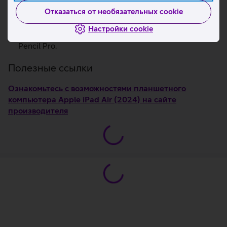
Высокоскоростной WiFi 6E.
Отказаться от необязательных cookie
Технология Center Stage позволяет всегда
оставаться в фокусе во время видеозвонков.
Настройки cookie
Совместимость с Apple Magic Keyboard и Apple
Pencil Pro.
Полезные ссылки
Ознакомьтесь с возможностями планшетного
компьютера Apple iPad Air (2024) на сайте
производителя