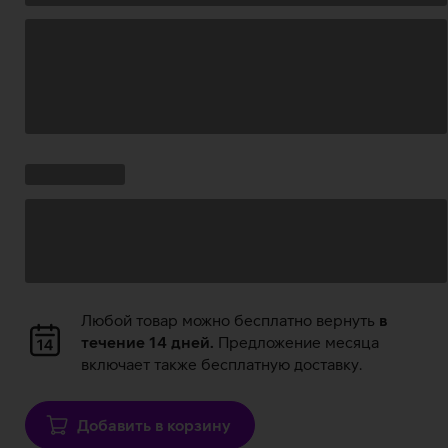
Загрузка
данных
Ставки
Загрузка
кампании:
данных
Загрузка
Любой товар можно бесплатно вернуть
в
данных
течение 14 дней.
Предложение месяца
включает также бесплатную доставку.
Добавить в корзину