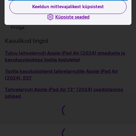
Kiire WiFi 6E.
Keeldun mittevajalikest küpsistest
Center Stage tehnoloogia hoiab sind videokõnede ajal
alati fookuses.
Küpsiste seaded
Ühilduvus Apple Magic Keyboard'iga ja Apple Pencil
Pro'ga.
Kasulikud lingid
Tutvu tahvelarvuti Apple iPad Air (2024) omaduste ja
kasutusviisidega tootja kodulehel
Tootja kasutusjuhend tahvelarvutile Apple iPad Air
(2024)_EST
Tahvelarvuti Apple iPad Air 13'' (2024) seadistamise
juhised