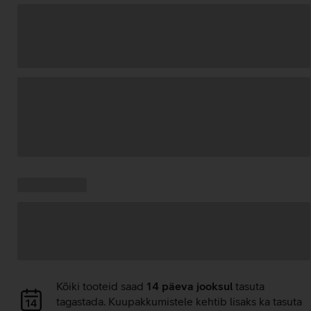
Andmete
laadimine
Kampaania
Andmete
pakkumised:
laadimine
Andmete
Kõiki tooteid saad
14 päeva jooksul
tasuta
laadimine
tagastada. Kuupakkumistele kehtib lisaks ka tasuta