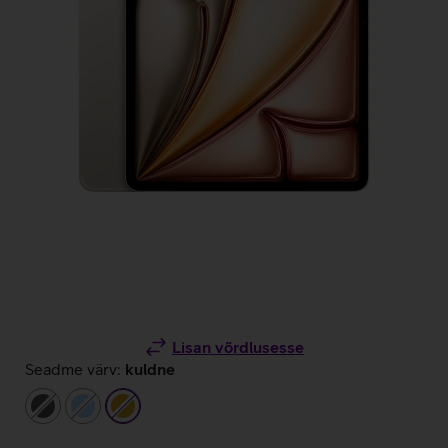
Lisan võrdlusesse
Seadme värv:
kuldne
tumehall
helesinine
kuldne