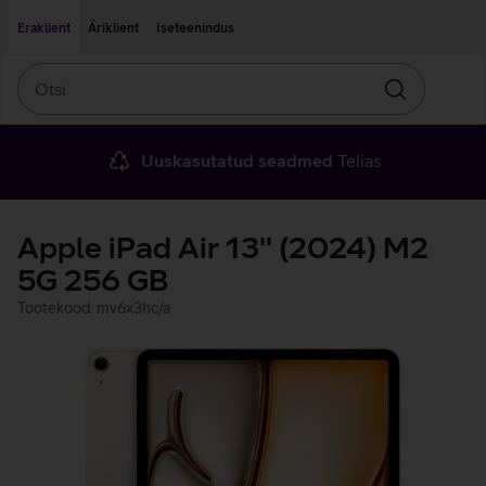
Liigu edasi põhisisu juurde
Ligipääsetavus
Eraklient
Äriklient
Iseteenindus
Otsi
Otsin
Uuskasutatud seadmed
Telias
Apple iPad Air 13'' (2024) M2
5G 256 GB
Tootekood: mv6x3hc/a