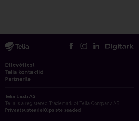
Ettevõttest
Telia kontaktid
Partnerile
Telia Eesti AS
Telia is a registered Trademark of Telia Company AB
Privaatsusteade
Küpsiste seaded