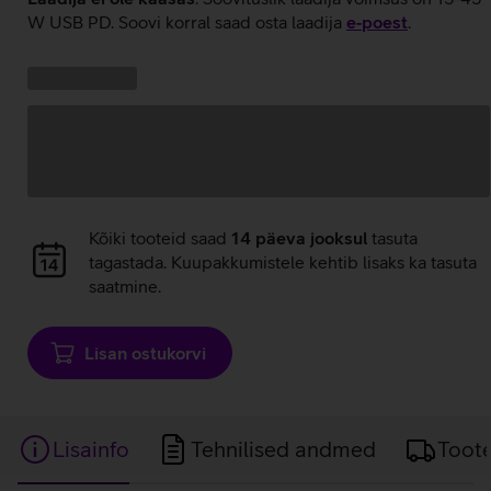
W USB PD. Soovi korral saad osta laadija
e‑poest
.
Kampaania
Andmete
pakkumised:
laadimine
Andmete
Kõiki tooteid saad
14 päeva jooksul
tasuta
laadimine
tagastada. Kuupakkumistele kehtib lisaks ka tasuta
saatmine.
Lisan ostukorvi
Lisainfo
Tehnilised andmed
Toot