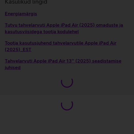
Kasulikud lingid
Energiamärgis
Tutvu tahvelarvuti Apple iPad Air (2025) omaduste ja
kasutusviisidega tootja kodulehel
Tootja kasutusjuhend tahvelarvutile Apple iPad Air
(2025)_EST
Tahvelarvuti Apple iPad Air 13'' (2025) seadistamise
juhised