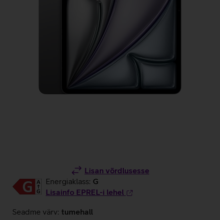
Lisan võrdlusesse
Energiaklass:
G
Lisainfo EPREL-i lehel
Seadme värv:
tumehall