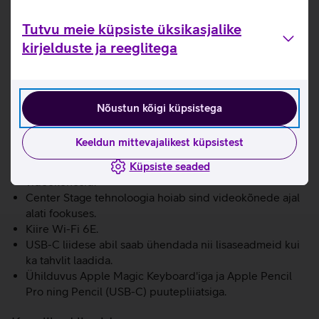
iPadOS 18 operatsioonisüsteemil.
Tutvu meie küpsiste üksikasjalike
NB! Toote komplekti ei kuulu laadimisadapter.
kirjelduste ja reeglitega
Servast servani laia värvigammaga (P3) Liquid Retina
ekraan.
Apple M3 kiip pakub uskumatut võimekust ja äärmiselt
kiiret graafikat.
Nõustun kõigi küpsistega
16-tuumaline Neural Engine muudab tahvelarvuti
võimsaks AI-seadmeks tänu 60% kiiremale jõudlusele
Keeldun mittevajalikest küpsistest
(võrreldes M1 kiibiga iPad Air’iga).
12 Mpix esikaamera võimaldab teha kvaliteetseid
Küpsiste seaded
videokõnesid.
Center Stage tehnoloogia hoiab sind videokõnede ajal
alati fookuses.
Kiire Wi-Fi 6E.
USB-C liidese abil saab ühendada nii lisaseadmeid kui
ka tahvlit laadida.
Ühilduvus Apple Magic Keyboard'iga ja Apple Pencil
Pro ning Pencil (USB-C) puutepliiatsiga.