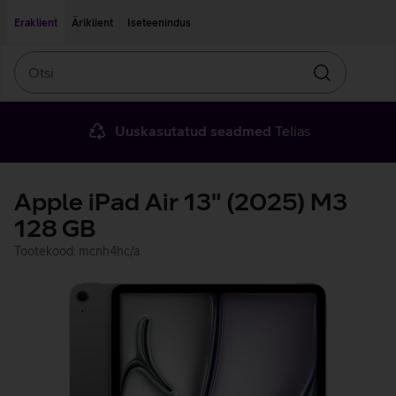
Liigu edasi põhisisu juurde
Ligipääsetavus
Eraklient
Äriklient
Iseteenindus
Otsi
Otsin
Uuskasutatud seadmed
Telias
Apple iPad Air 13" (2025) M3
128 GB
Tootekood: mcnh4hc/a