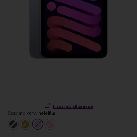
Lisan võrdlusesse
Seadme värv:
helelilla
tumehall
kuldne
helelilla
heleroosa