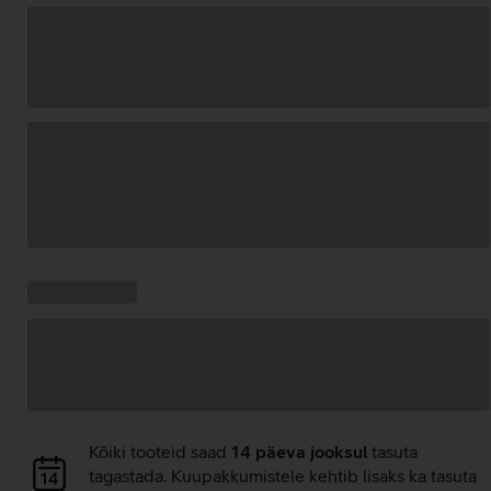
Andmete
laadimine
Kampaania
Andmete
pakkumised:
laadimine
Andmete
Kõiki tooteid saad
14 päeva jooksul
tasuta
laadimine
tagastada. Kuupakkumistele kehtib lisaks ka tasuta