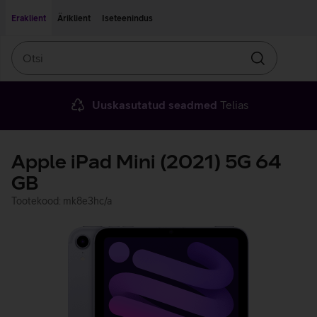
Liigu edasi põhisisu juurde
Ligipääsetavus
Eraklient
Äriklient
Iseteenindus
Otsi
Otsin
Uuskasutatud seadmed
Telias
Apple iPad Mini (2021) 5G 64
GB
Tootekood: mk8e3hc/a