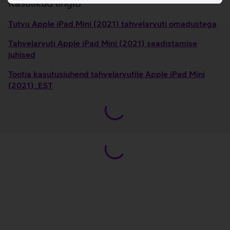
Kasulikud lingid
Tutvu Apple iPad Mini (2021) tahvelarvuti omadustega
Tahvelarvuti Apple iPad Mini (2021) seadistamise
juhised
Tootja kasutusjuhend tahvelarvutile Apple iPad Mini
(2021)_EST