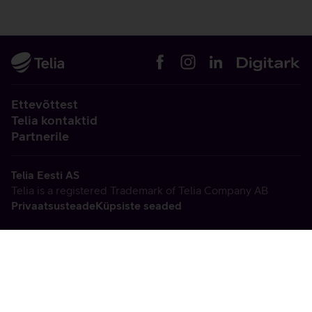
Ettevõttest
Telia kontaktid
Partnerile
Telia Eesti AS
Telia is a registered Trademark of Telia Company AB
Privaatsusteade
Küpsiste seaded