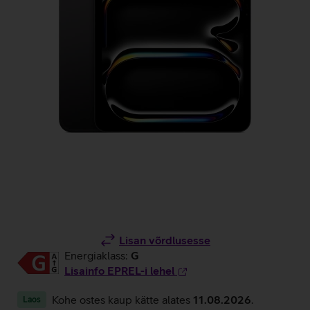
Lisan võrdlusesse
Energiaklass:
G
Lisainfo EPREL-i lehel
Kohe ostes kaup kätte alates
11.08.2026
.
Laos