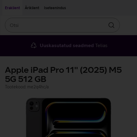
Liigu edasi põhisisu juurde
Ligipääsetavus
Eraklient
Äriklient
Iseteenindus
Otsi
Otsin
Uuskasutatud seadmed
Telias
Apple iPad Pro 11'' (2025) M5
5G 512 GB
Tootekood: me2q4hc/a