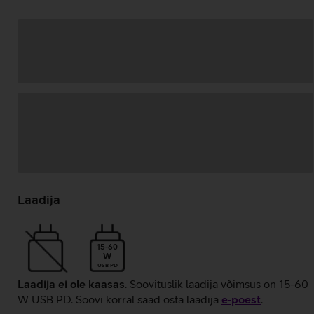
Andmete
laadimine
Laadija
15-60
W
USB PD
Laadija ei ole kaasas
. Soovituslik laadija võimsus on 15-60
W USB PD. Soovi korral saad osta laadija
e‑poest
.