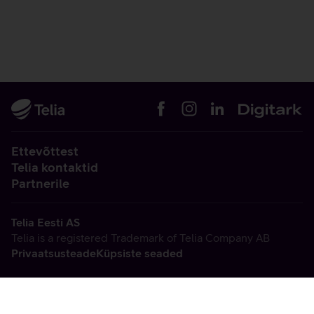
Ettevõttest
Telia kontaktid
Partnerile
Telia Eesti AS
Telia is a registered Trademark of Telia Company AB
Privaatsusteade
Küpsiste seaded