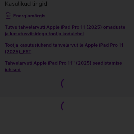
Kasulikud lingid
Energiamärgis
Tutvu tahvelarvuti Apple iPad Pro 11 (2025) omaduste
ja kasutusviisidega tootja kodulehel
Tootja kasutusjuhend tahvelarvutile Apple iPad Pro 11
(2025)_EST
Tahvelarvuti Apple iPad Pro 11'' (2025) seadistamise
juhised