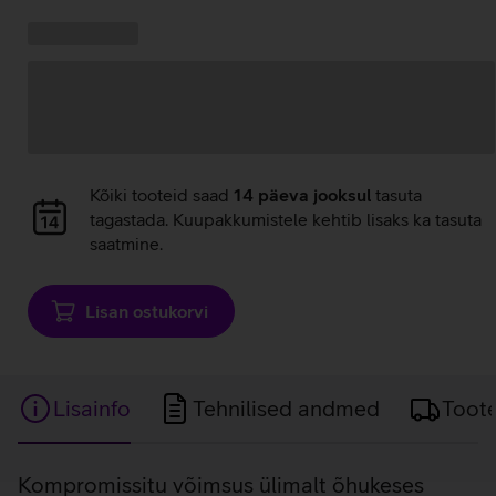
Kampaania
Andmete
pakkumised:
laadimine
Andmete
Kõiki tooteid saad
14 päeva jooksul
tasuta
laadimine
tagastada. Kuupakkumistele kehtib lisaks ka tasuta
saatmine.
Lisan ostukorvi
Lisainfo
Tehnilised andmed
Toot
Lisainfo
Kompromissitu võimsus ülimalt õhukeses