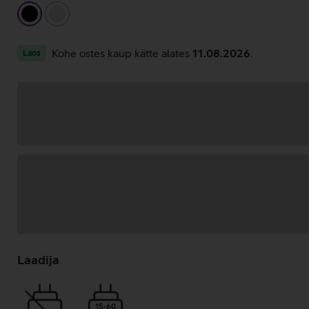
must
hõbedane
Kohe ostes kaup kätte alates
11.08.2026
.
Laos
Andmete
laadimine
Laadija
15-60