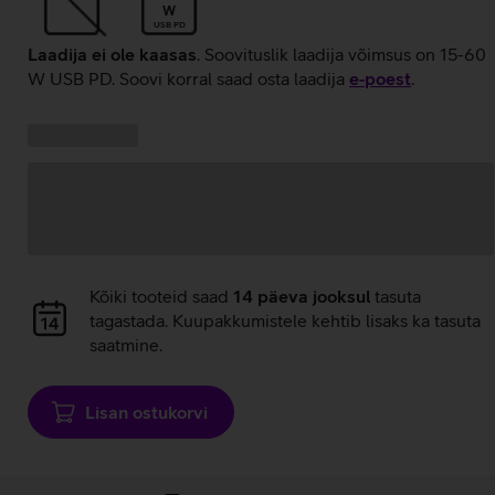
W
USB PD
Laadija ei ole kaasas
. Soovituslik laadija võimsus on 15-60
W USB PD. Soovi korral saad osta laadija
e‑poest
.
Kampaania
Andmete
pakkumised:
laadimine
Andmete
Kõiki tooteid saad
14 päeva jooksul
tasuta
laadimine
tagastada. Kuupakkumistele kehtib lisaks ka tasuta
saatmine.
Lisan ostukorvi