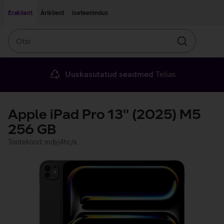
Liigu edasi põhisisu juurde
Ligipääsetavus
Eraklient
Äriklient
Iseteenindus
Otsi
Otsin
Uuskasutatud seadmed
Telias
Apple iPad Pro 13'' (2025) M5
256 GB
Tootekood: mdyj4hc/a