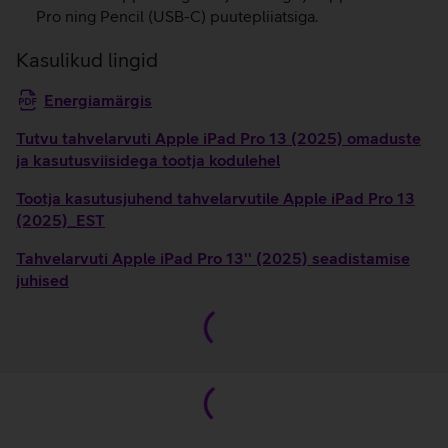
Pro ning Pencil (USB-C) puutepliiatsiga.
Kasulikud lingid
Energiamärgis
Tutvu tahvelarvuti Apple iPad Pro 13 (2025) omaduste
ja kasutusviisidega tootja kodulehel
Tootja kasutusjuhend tahvelarvutile Apple iPad Pro 13
(2025)_EST
Tahvelarvuti Apple iPad Pro 13'' (2025) seadistamise
juhised