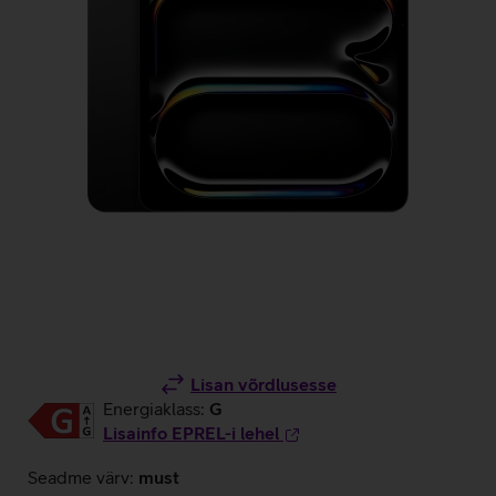
Lisan võrdlusesse
Energiaklass:
G
Lisainfo EPREL-i lehel
Seadme värv:
must