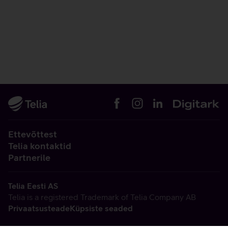
Ettevõttest
Telia kontaktid
Partnerile
Telia Eesti AS
Telia is a registered Trademark of Telia Company AB
Privaatsusteade
Küpsiste seaded