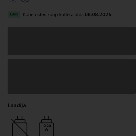
Kohe ostes kaup kätte alates
08.08.2026
.
Laos
Andmete
laadimine
Laadija
10-20
W