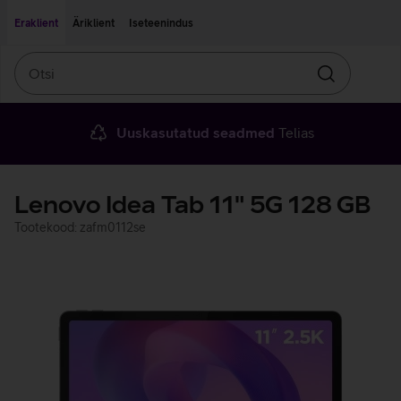
Liigu edasi põhisisu juurde
Ligipääsetavus
Eraklient
Äriklient
Iseteenindus
Otsi
Otsin
Uuskasutatud seadmed
Telias
Lenovo Idea Tab 11" 5G 128 GB
Tootekood: zafm0112se