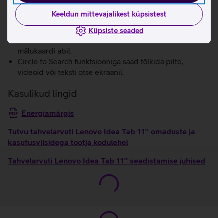
7040 mAh mahutavusega aku.
Keeldun mittevajalikest küpsistest
MediaTek Dimensity 6300 protsessor pakub võimsat
jõudlust.
Küpsiste seaded
Seadme mälu on võimalik suurendada 2 TB MicroSD
mälukaardi abil.
Circle to Search funktsiooniga saad tõlkida pilte,
videoid või teksti otse ekraanil.
Kasulikud lingid
Energiamärgis
Tutvu tahvelarvuti Lenovo Idea Tab 11'' omaduste ja
kasutusviisidega tootja kodulehel
Tahvelarvuti Lenovo Idea Tab 11'' seadistamise juhised