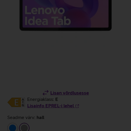
Lisan võrdlusesse
Energiaklass:
E
Lisainfo EPREL-i lehel
Seadme värv:
hall
sinine
hall