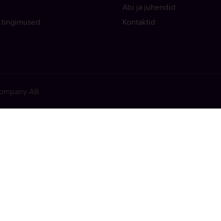
Abi ja juhendid
 tingimused
Kontaktid
 Company AB
ekkis