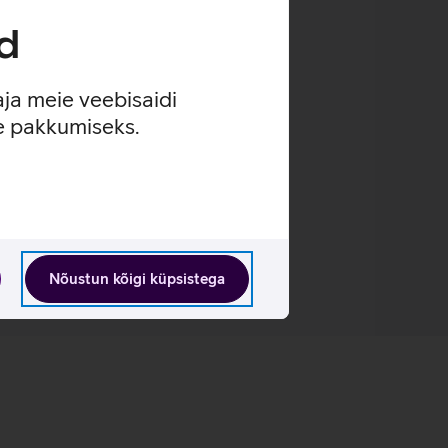
d
aja meie veebisaidi
se pakkumiseks.
Nõustun kõigi küpsistega