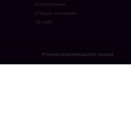
Sideettevõtjale
Ehitajale, arendajale
Tarnijale
Privaatsusteade
Küpsiste seaded