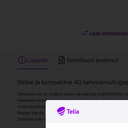
Lisan võrdlusesse
Lisainfo
Tehnilised andmed
Lisainfo
Stiilne ja kompaktne 4G tahvelarvuti ig
Tahvelarvuti on justkui suure ekraaniga mobiiltelefon,
kasutada erinevaid rakendusi ja olla pidevas ühenduses
muljetavaldavat jõudlust, sobides ideaalselt tööks ja 
kaasas kanda. 4 GB põhi- ning 128 GB sisemälu võimalda
Seadme kaks võimsat stereokõlarit pakuvad kaasahaaravat