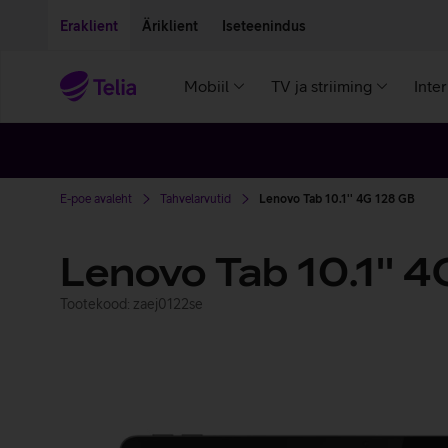
Liigu edasi põhisisu juurde
Ligipääsetavus
Eraklient
Äriklient
Iseteenindus
Mobiil
TV ja striiming
Inte
E-poe avaleht
Tahvelarvutid
Lenovo Tab 10.1'' 4G 128 GB
Lenovo Tab 10.1'' 
Tootekood: zaej0122se