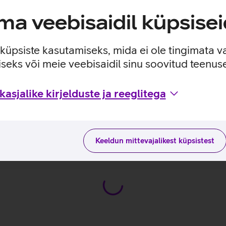
rile koos 4 GB põhimäluga.
mos toega.
a veebisaidil küpsisei
mälukaardi abil.
e küpsiste kasutamiseks, mida ei ole tingimata v
seks või meie veebisaidil sinu soovitud teenu
asjalike kirjelduste ja reeglitega
sutusviisidega tootja kodulehel
Keeldun mittevajalikest küpsistest