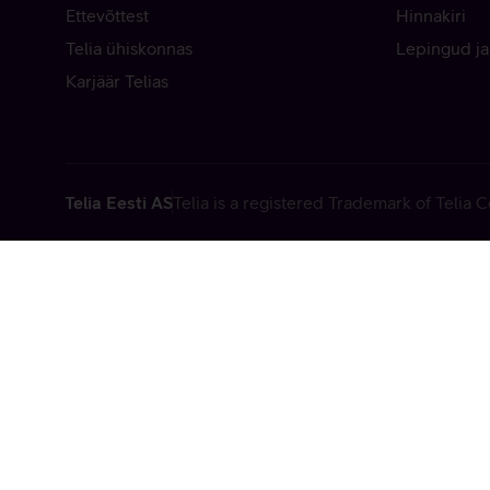
Ettevõttest
Hinnakiri
Telia ühiskonnas
Lepingud ja
Karjäär Telias
Telia Eesti AS
Telia is a registered Trademark of Telia
Vabandame, t