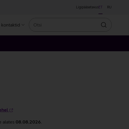
Ligipääsetavus
ET
RU
Otsi
a kontaktid
Otsin
ehel
e alates
08.08.2026
.