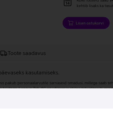
laadimine
kehtib lisaks ka tasu
Lisan ostukorvi
Toote saadavus
apäevaseks kasutamiseks.
 mis pakub personaalarvutile sarnaseid omadusi, millega saab teh
 teistega. Lenovo Tab 4G on võimas ja stiilne tahvelarvuti, mis 
meelelahutuseks. Seadmel on suur 10,1-tolline ekraan ning õhuke 
vad kasutada mitmeid rakendusi, kuulata lemmikmuusikat ning ann
 ruumilist heli filmi või video vaatamisel.