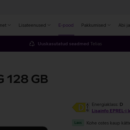
rnet
Lisateenused
E-pood
Pakkumised
Abi j
Uuskasutatud seadmed
Telias
4G 128 GB
Energiaklass:
D
Lisainfo EPREL-i l
Kohe ostes kaup kätt
Laos