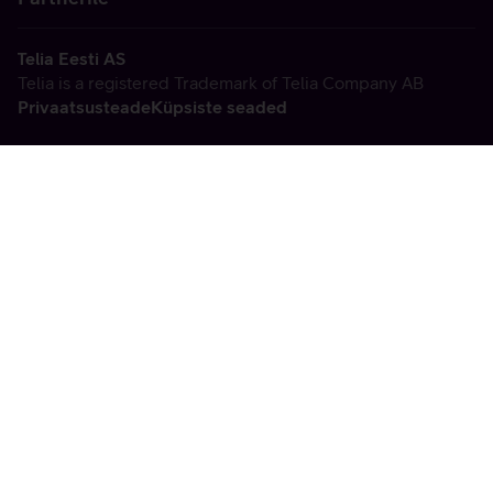
Telia Eesti AS
Telia is a registered Trademark of Telia Company AB
Privaatsusteade
Küpsiste seaded
Vabandame, tekkis
tehniline viga