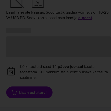
W
USB PD
Laadija ei ole kaasas
. Soovituslik laadija võimsus on 10-25
W USB PD. Soovi korral saad osta laadija
e‑poest
.
Kampaania
Andmete
pakkumised:
laadimine
Andmete
Kõiki tooteid saad
14 päeva jooksul
tasuta
laadimine
tagastada. Kuupakkumistele kehtib lisaks ka tasuta
saatmine.
Lisan ostukorvi