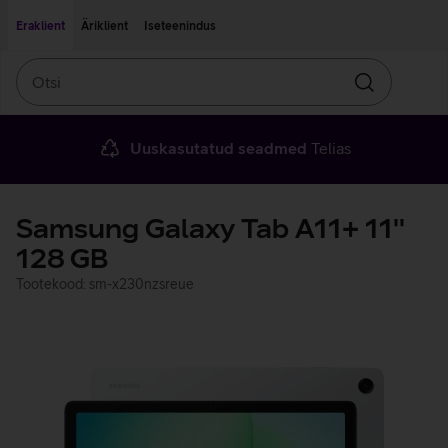
Liigu edasi põhisisu juurde
Ligipääsetavus
Eraklient
Äriklient
Iseteenindus
Otsi
Otsin
Uuskasutatud seadmed
Telias
Samsung Galaxy Tab A11+ 11''
128 GB
Tootekood: sm-x230nzsreue