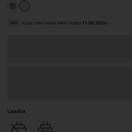
hall
hõbedane
Kohe ostes kaup kätte alates
11.08.2026
.
Laos
Andmete
laadimine
Laadija
10-25