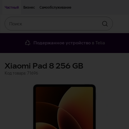
Двигаться дальше к основному контенту
Доступность
Частный
Бизнес
Самообслуживание
Поиск
Искать
Подержанное устройство
в Telia
Xiaomi Pad 8 256 GB
Код товара: 71696