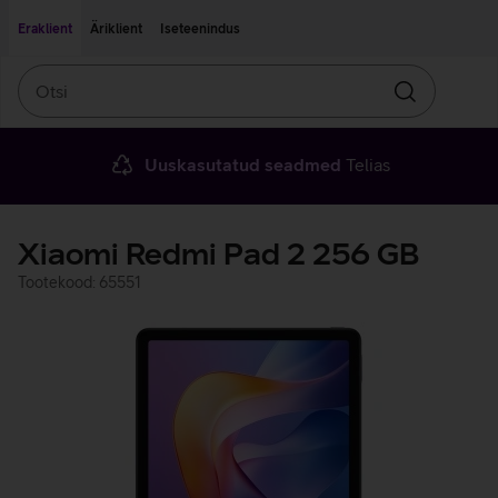
Liigu edasi põhisisu juurde
Ligipääsetavus
Eraklient
Äriklient
Iseteenindus
Otsi
Otsin
Uuskasutatud seadmed
Telias
Xiaomi Redmi Pad 2 256 GB
Tootekood: 65551