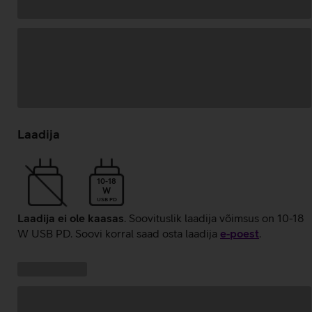
Andmete
laadimine
Laadija
10-18
W
USB PD
Laadija ei ole kaasas
. Soovituslik laadija võimsus on 10-18
W USB PD. Soovi korral saad osta laadija
e‑poest
.
Kampaania
Andmete
pakkumised:
laadimine