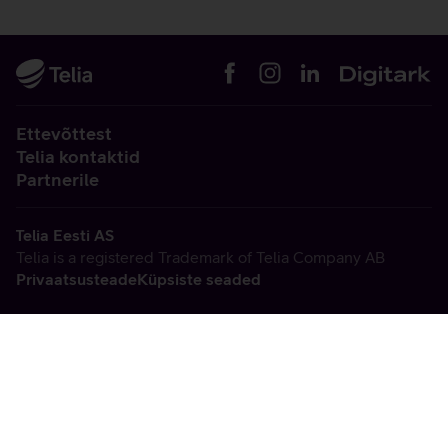
Ettevõttest
Telia kontaktid
Partnerile
Telia Eesti AS
Telia is a registered Trademark of Telia Company AB
Privaatsusteade
Küpsiste seaded