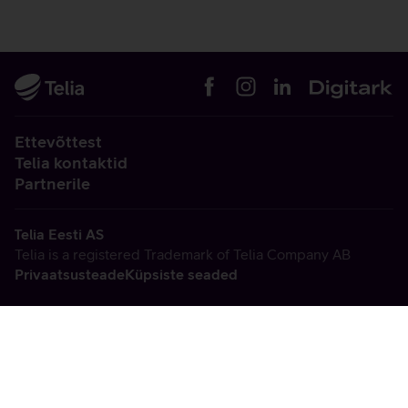
Ettevõttest
Telia kontaktid
Partnerile
Telia Eesti AS
Telia is a registered Trademark of Telia Company AB
Privaatsusteade
Küpsiste seaded