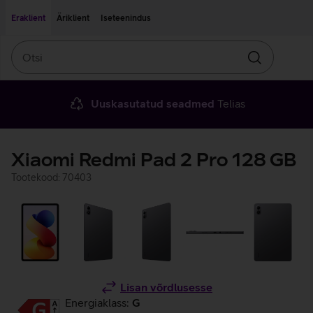
Liigu edasi põhisisu juurde
Ligipääsetavus
Eraklient
Äriklient
Iseteenindus
Otsi
Otsin
Uuskasutatud seadmed
Telias
Xiaomi Redmi Pad 2 Pro 128 GB
Tootekood: 70403
Lisan võrdlusesse
Energiaklass:
G