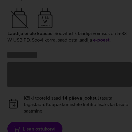
5-33
W
USB PD
Laadija ei ole kaasas
. Soovituslik laadija võimsus on 5-33
W USB PD. Soovi korral saad osta laadija
e‑poest
.
Kampaania
Andmete
pakkumised:
laadimine
Andmete
Kõiki tooteid saad
14 päeva jooksul
tasuta
laadimine
tagastada. Kuupakkumistele kehtib lisaks ka tasuta
saatmine.
Lisan ostukorvi