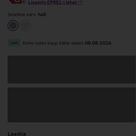
Lisainfo EPREL-i lehel
Seadme värv:
hall
hall
hõbedane
Kohe ostes kaup kätte alates
08.08.2026
.
Laos
Andmete
laadimine
Laadija