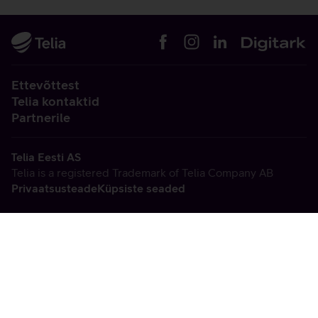
Ettevõttest
Telia kontaktid
Partnerile
Telia Eesti AS
Telia is a registered Trademark of Telia Company AB
Privaatsusteade
Küpsiste seaded