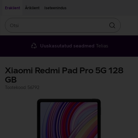
Liigu edasi põhisisu juurde
Ligipääsetavus
Eraklient
Äriklient
Iseteenindus
Otsi
Otsin
Uuskasutatud seadmed
Telias
Xiaomi Redmi Pad Pro 5G 128
GB
Tootekood: 56792