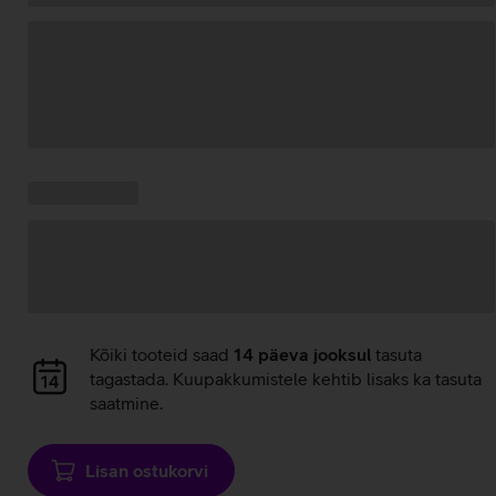
Andmete
laadimine
Kampaania
Andmete
pakkumised:
laadimine
Andmete
Kõiki tooteid saad
14 päeva jooksul
tasuta
laadimine
tagastada. Kuupakkumistele kehtib lisaks ka tasuta
saatmine.
Lisan ostukorvi