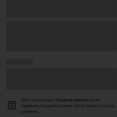
Andmete
laadimine
Kampaania
Andmete
pakkumised:
laadimine
Andmete
Kõiki tooteid saad
14 päeva jooksul
tasuta
laadimine
tagastada. Kuupakkumistele kehtib lisaks ka tasuta
saatmine.