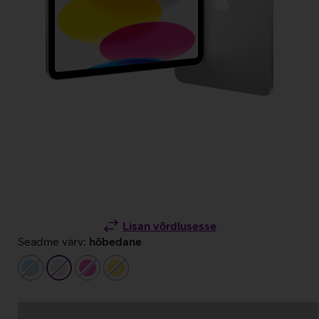
Lisan võrdlusesse
Seadme värv:
hõbedane
helesinine
hõbedane
roosa
kollane