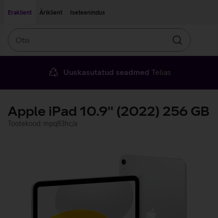
Liigu edasi põhisisu juurde
Ligipääsetavus
Eraklient
Äriklient
Iseteenindus
Otsi
Otsin
Uuskasutatud seadmed
Telias
Apple iPad 10.9'' (2022) 256 GB
Tootekood: mpq83hc/a