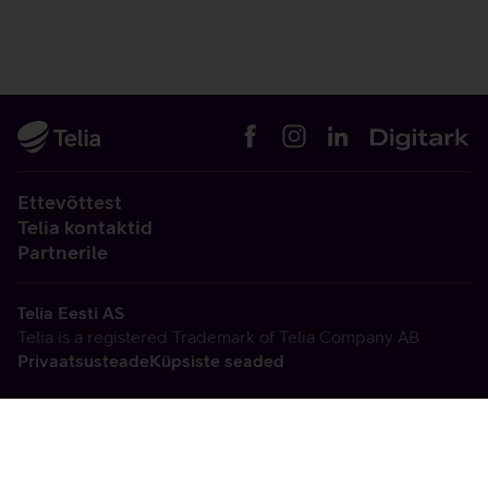
Ettevõttest
Telia kontaktid
Partnerile
Telia Eesti AS
Telia is a registered Trademark of Telia Company AB
Privaatsusteade
Küpsiste seaded