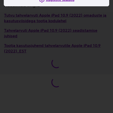
Kasulikud lingid
Tutvu tahvelarvuti Apple iPad 10.9 (2022) omaduste ja
kasutusviisidega tootja kodulehel
Tahvelarvuti Apple iPad 10.9 (2022) seadistamise
juhised
Tootja kasutusjuhend tahvelarvutile Apple iPad 10.9
(2022)_EST