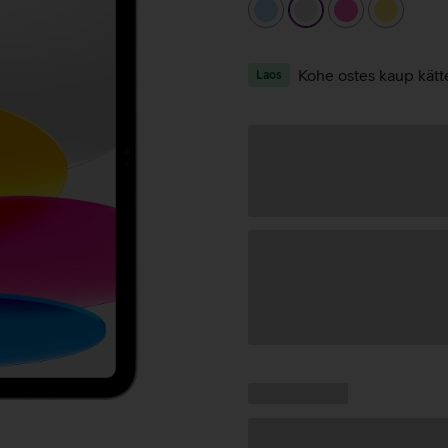
helesinine
hõbedane
roosa
kollane
Kohe ostes kaup kätt
Laos
Andmete
laadimine
Kampaania
Andmete
pakkumised:
laadimine