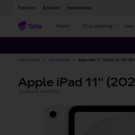
Liigu edasi põhisisu juurde
Ligipääsetavus
Eraklient
Äriklient
Iseteenindus
Mobiil
TV ja striiming
Inte
E-poe avaleht
Tahvelarvutid
Apple iPad 11'' (2025) 5G 128 GB
Apple iPad 11'' (20
Tootekood: md7f4hc/a