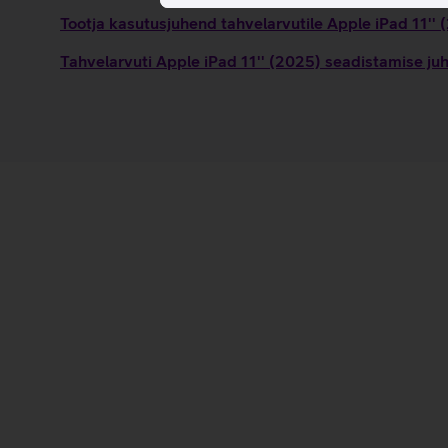
Tootja kasutusjuhend tahvelarvutile Apple iPad 11''
Tahvelarvuti Apple iPad 11'' (2025) seadistamise ju