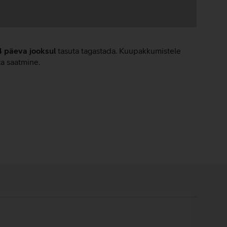
4 päeva jooksul
tasuta tagastada. Kuupakkumistele
ta saatmine.