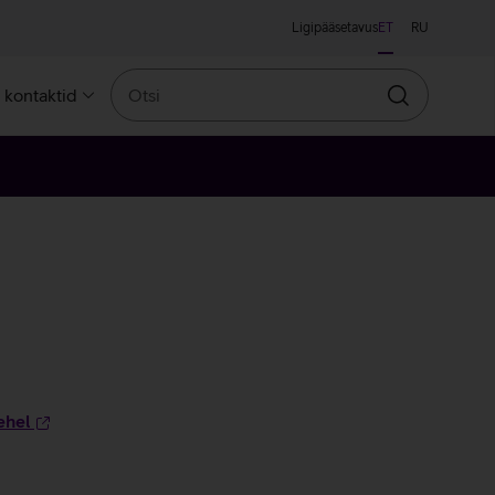
Ligipääsetavus
ET
RU
Otsi
a kontaktid
Otsin
ehel