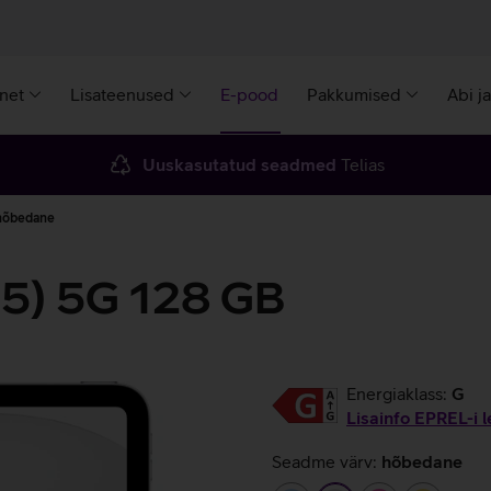
rnet
Lisateenused
E-pood
Pakkumised
Abi j
Uuskasutatud seadmed
Telias
 hõbedane
25) 5G 128 GB
Energiaklass:
G
Lisainfo EPREL-i l
Seadme värv:
hõbedane