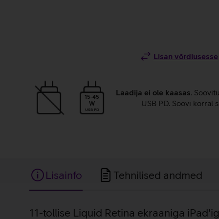
Lisan võrdlusesse
Laadija ei ole kaasas
. Soovit
15-45
USB PD. Soovi korral s
W
USB PD
Lisainfo
Tehnilised andmed
Lisainfo
11-tollise Liquid Retina ekraaniga iPad'ig