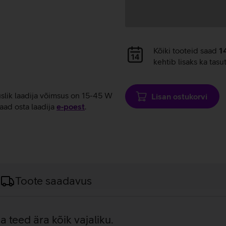
Andmete
Kõiki tooteid saad
1
laadimine
kehtib lisaks ka tasu
uslik laadija võimsus on 15-45 W
Lisan ostukorvi
aad osta laadija
e‑poest
.
Toote saadavus
a teed ära kõik vajaliku.