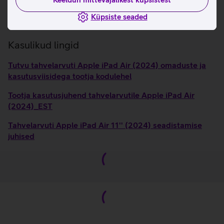
alati fookuses.
Ühilduvus Apple Magic Keyboard'iga ja Apple Pencil
Küpsiste seaded
Pro'ga.
Kasulikud lingid
Tutvu tahvelarvuti Apple iPad Air (2024) omaduste ja
kasutusviisidega tootja kodulehel
Tootja kasutusjuhend tahvelarvutile Apple iPad Air
(2024)_EST
Tahvelarvuti Apple iPad Air 11'' (2024) seadistamise
juhised