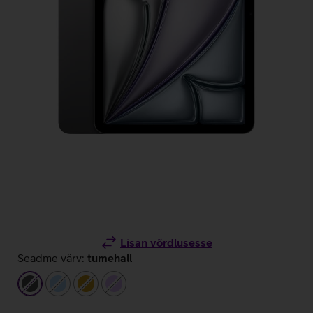
Lisan võrdlusesse
Seadme värv:
tumehall
tumehall
helesinine
kuldne
helelilla