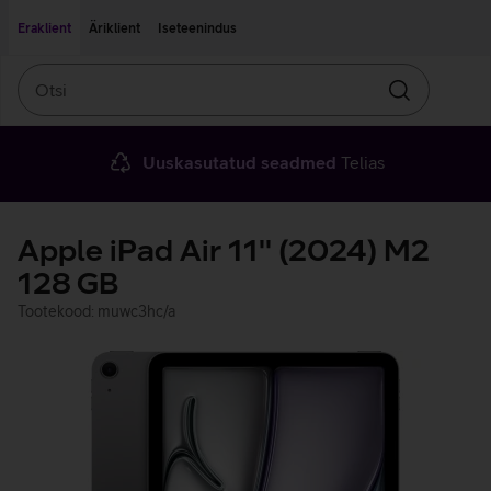
Liigu edasi põhisisu juurde
Ligipääsetavus
Eraklient
Äriklient
Iseteenindus
Otsi
Otsin
Uuskasutatud seadmed
Telias
Apple iPad Air 11'' (2024) M2
128 GB
Tootekood: muwc3hc/a