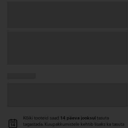
Andmete
laadimine
Kampaania
Andmete
pakkumised:
laadimine
Andmete
Kõiki tooteid saad
14 päeva jooksul
tasuta
laadimine
tagastada. Kuupakkumistele kehtib lisaks ka tasuta