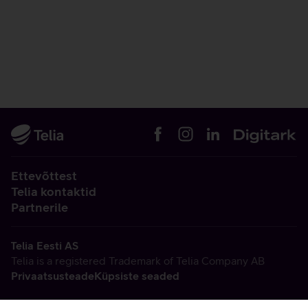
Ettevõttest
Telia kontaktid
Partnerile
Telia Eesti AS
Telia is a registered Trademark of Telia Company AB
Privaatsusteade
Küpsiste seaded