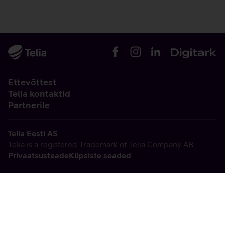
Ettevõttest
Telia kontaktid
Partnerile
Telia Eesti AS
Telia is a registered Trademark of Telia Company AB
Privaatsusteade
Küpsiste seaded