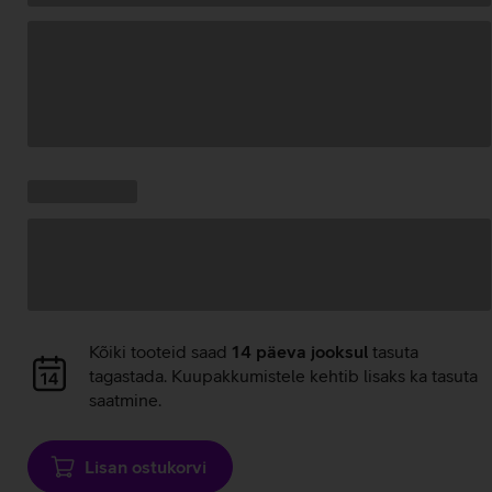
Andmete
laadimine
Kampaania
Andmete
pakkumised:
laadimine
Andmete
Kõiki tooteid saad
14 päeva jooksul
tasuta
laadimine
tagastada. Kuupakkumistele kehtib lisaks ka tasuta
saatmine.
Lisan ostukorvi