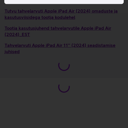
Tutvu tahvelarvuti Apple iPad Air (2024) omaduste ja
kasutusviisidega tootja kodulehel
Tootja kasutusjuhend tahvelarvutile Apple iPad Air
(2024)_EST
Tahvelarvuti Apple iPad Air 11'' (2024) seadistamise
juhised