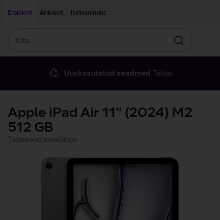
Liigu edasi põhisisu juurde
Ligipääsetavus
Eraklient
Äriklient
Iseteenindus
Otsi
Otsin
Uuskasutatud seadmed
Telias
Apple iPad Air 11'' (2024) M2
512 GB
Tootekood: muwl3hc/a