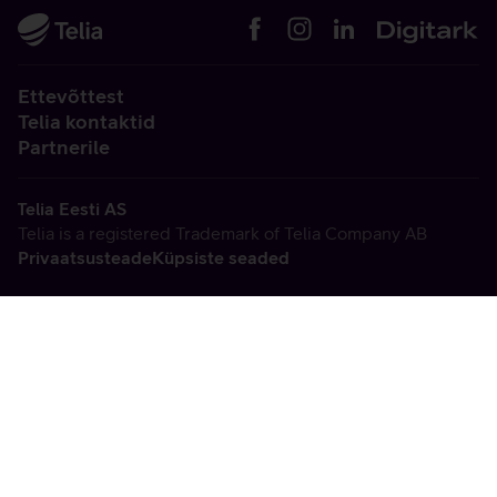
Ettevõttest
Telia kontaktid
Partnerile
Telia Eesti AS
Telia is a registered Trademark of Telia Company AB
Privaatsusteade
Küpsiste seaded