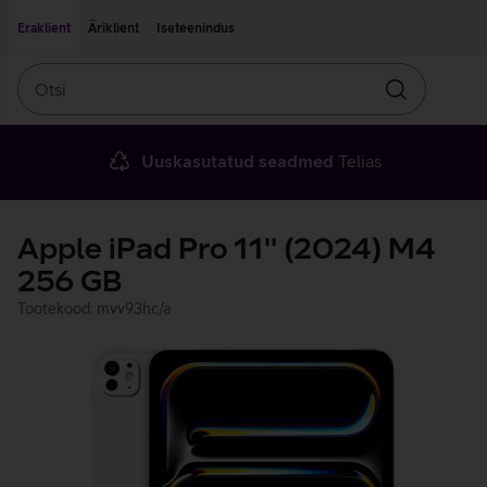
Liigu edasi põhisisu juurde
Ligipääsetavus
Eraklient
Äriklient
Iseteenindus
Otsi
Otsin
Uuskasutatud seadmed
Telias
Apple iPad Pro 11'' (2024) M4
256 GB
Tootekood: mvv93hc/a