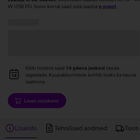
W USB PD. Soovi korral saad osta laadija
e‑poest
.
Kampaania
Andmete
pakkumised:
laadimine
Andmete
Kõiki tooteid saad
14 päeva jooksul
tasuta
laadimine
tagastada. Kuupakkumistele kehtib lisaks ka tasuta
saatmine.
Lisan ostukorvi
Lisainfo
Tehnilised andmed
Toot