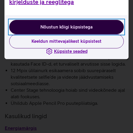
kirjelduste ja reeglitega
M4 kiip tagab suurepärase jõudluse olles seejuures
endiselt õhuke ja kerge ning suurepärase aku
kestvusega.
Ultra Retina XDR Tandem OLED ekraan on suurepärase
Nõustun kõigi küpsistega
valgustugevusega. Elutruud värvid ja ProMotion
tehnoloogia muudavad kõik kauniks ja ekraani kiiresti
Keeldun mittevajalikest küpsistest
reageerivaks.
Kiire WiFi 6E.
Küpsiste seaded
Lainurk kaamera abil saab teha suurepäraseid pilte ning
kasutada Face ID-d, et turvaliselt arvutisse sisse logida.
12 Mpix ülilainurk esikaamera sobib suurepäraselt
kvaliteetsete selfie’de ja videote jäädvustamiseks
sotsiaalmeediasse.
Center Stage tehnoloogia hoiab sind videokõnede ajal
alati fookuses.
Ühildub Apple Pencil Pro puutepliiatsiga.
Kasulikud lingid
Energiamärgis