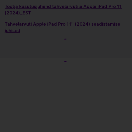
Tootja kasutusjuhend tahvelarvutile Apple iPad Pro 11
(2024)_EST
Tahvelarvuti Apple iPad Pro 11'' (2024) seadistamise
juhised