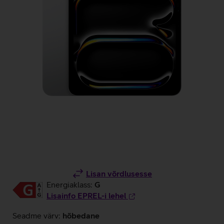
Lisan võrdlusesse
Energiaklass:
G
Lisainfo EPREL-i lehel
Seadme värv:
hõbedane