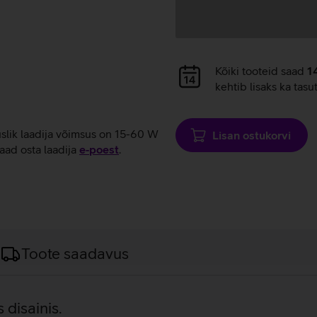
Andmete
Kõiki tooteid saad
1
laadimine
kehtib lisaks ka tasu
uslik laadija võimsus on 15-60 W
Lisan ostukorvi
aad osta laadija
e‑poest
.
Toote saadavus
disainis.