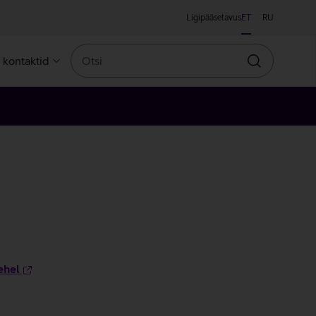
Ligipääsetavus
ET
RU
Otsi
a kontaktid
Otsin
ehel