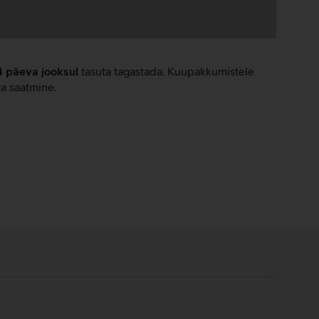
4 päeva jooksul
tasuta tagastada. Kuupakkumistele
ta saatmine.