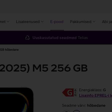
rnet
Lisateenused
E-pood
Pakkumised
Abi j
Uuskasutatud seadmed
Telias
6 GB hõbedane
' (2025) M5 256 GB
Energiaklass:
G
Lisainfo EPREL-i l
Seadme värv:
hõbedane