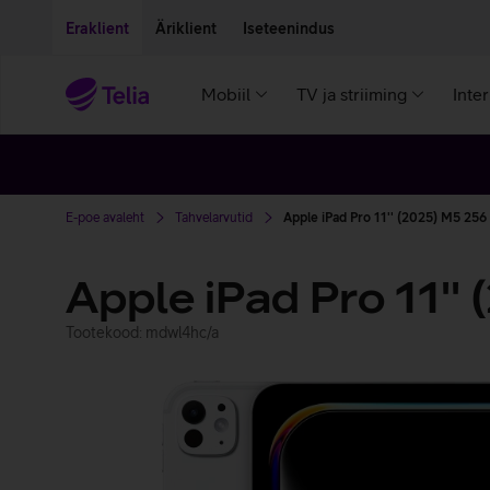
Liigu edasi põhisisu juurde
Ligipääsetavus
Eraklient
Äriklient
Iseteenindus
Mobiil
TV ja striiming
Inte
E-poe avaleht
Tahvelarvutid
Apple iPad Pro 11'' (2025) M5 25
Apple iPad Pro 11'
Tootekood: mdwl4hc/a