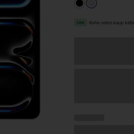
must
hõbedane
Kohe ostes kaup kätt
Laos
Andmete
laadimine
Kampaania
Andmete
pakkumised:
laadimine