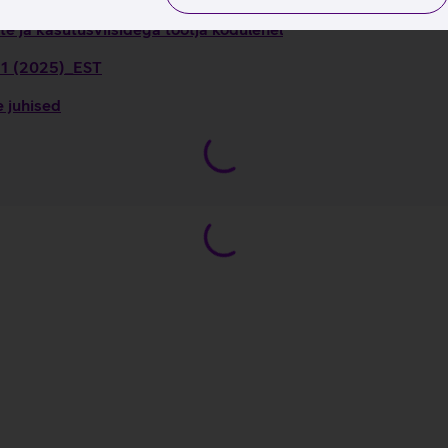
e ja kasutusviisidega tootja kodulehel
 11 (2025)_EST
e juhised