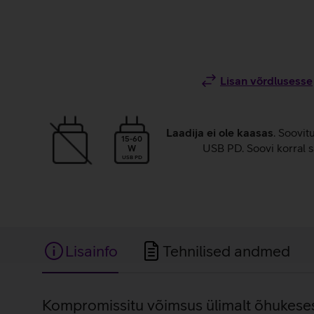
Lisan võrdlusesse
Laadija ei ole kaasas
. Soovit
15-60
USB PD. Soovi korral s
W
USB PD
Lisainfo
Tehnilised andmed
Lisainfo
Kompromissitu võimsus ülimalt õhukeses 