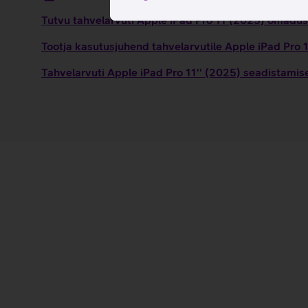
Tutvu tahvelarvuti Apple iPad Pro 11 (2025) omadust
Tootja kasutusjuhend tahvelarvutile Apple iPad Pro
Tahvelarvuti Apple iPad Pro 11'' (2025) seadistamis