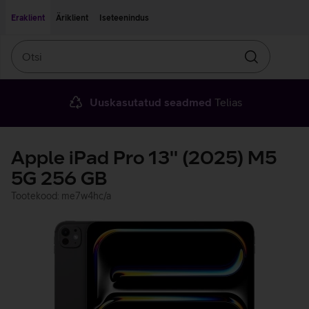
Liigu edasi põhisisu juurde
Ligipääsetavus
Eraklient
Äriklient
Iseteenindus
Otsi
Otsin
Uuskasutatud seadmed
Telias
Apple iPad Pro 13'' (2025) M5
5G 256 GB
Tootekood: me7w4hc/a