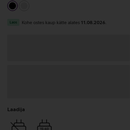
must
hõbedane
Kohe ostes kaup kätte alates
11.08.2026
.
Laos
Andmete
laadimine
Laadija
15-60