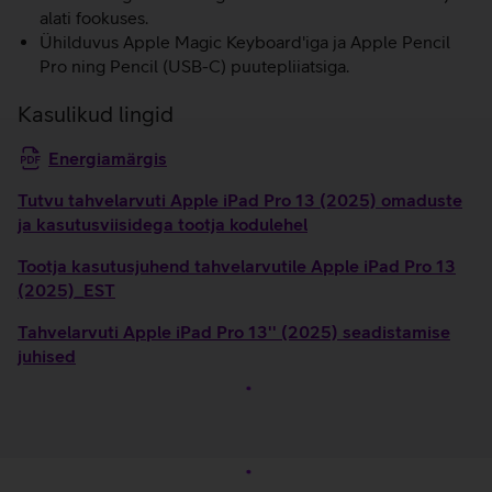
alati fookuses.
Ühilduvus Apple Magic Keyboard'iga ja Apple Pencil
Pro ning Pencil (USB-C) puutepliiatsiga.
Kasulikud lingid
Energiamärgis
Tutvu tahvelarvuti Apple iPad Pro 13 (2025) omaduste
ja kasutusviisidega tootja kodulehel
Tootja kasutusjuhend tahvelarvutile Apple iPad Pro 13
(2025)_EST
Tahvelarvuti Apple iPad Pro 13'' (2025) seadistamise
juhised