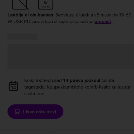
W
USB PD
Laadija ei ole kaasas
. Soovituslik laadija võimsus on 15-60
W USB PD. Soovi korral saad osta laadija
e‑poest
.
Kampaania
Andmete
pakkumised:
laadimine
Andmete
Kõiki tooteid saad
14 päeva jooksul
tasuta
laadimine
tagastada. Kuupakkumistele kehtib lisaks ka tasuta
saatmine.
Lisan ostukorvi