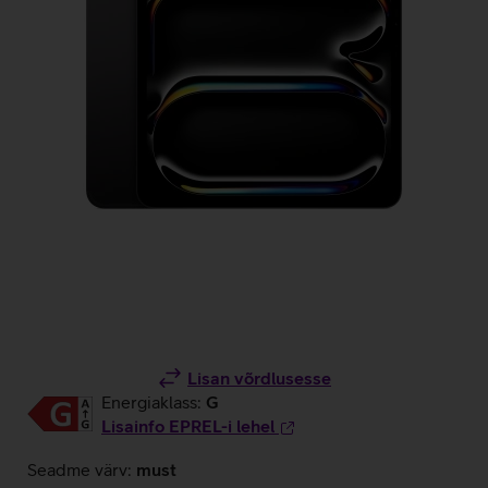
Lisan võrdlusesse
Energiaklass:
G
Lisainfo EPREL-i lehel
Seadme värv:
must