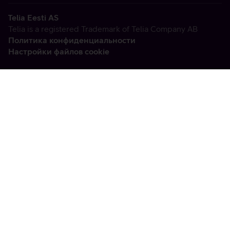
Telia Eesti AS
Telia is a registered Trademark of Telia Company AB
Политика конфиденциальности
Настройки файлов cookie
Vabandame, tekkis
tehniline viga