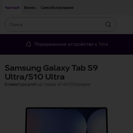
Двигаться дальше к основному контенту
Доступность
Частный
Бизнес
Самообслуживание
Поиск
Искать
Подержанное устройство
в Telia
Samsung Galaxy Tab S9
Ultra/S10 Ultra
Клавиатура для
Код товара: ef-dx920ubegww