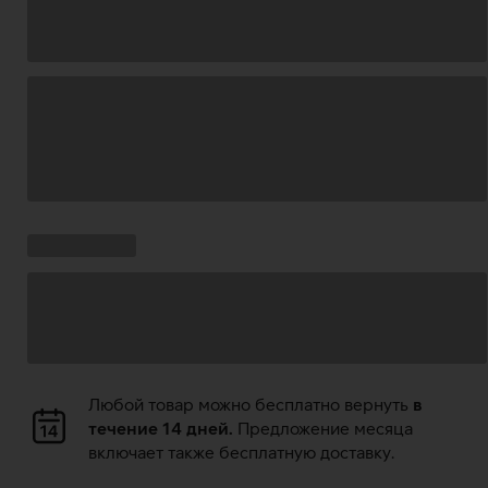
Загрузка
данных
Ставки
Загрузка
кампании:
данных
Загрузка
Любой товар можно бесплатно вернуть
в
данных
течение 14 дней.
Предложение месяца
включает также бесплатную доставку.