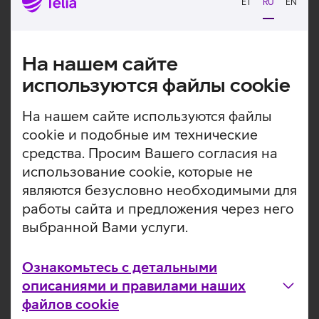
Статьи и видео по теме
ET
RU
EN
На нашем сайте
используются файлы cookie
На нашем сайте используются файлы
cookie и подобные им технические
средства. Просим Вашего согласия на
использование cookie, которые не
являются безусловно необходимыми для
работы сайта и предложения через него
выбранной Вами услуги.
Galaxy Tab S10 Ultra: самый-самый планшет
Samsung
Ознакомьтесь с детальными
Galaxy Tab S10 Ultra на сегодня является флагманом
описаниями и правилами наших
планшетов южнокорейской компании Samsung. При
файлов cookie
этом он очень похож на своего предшественника S9