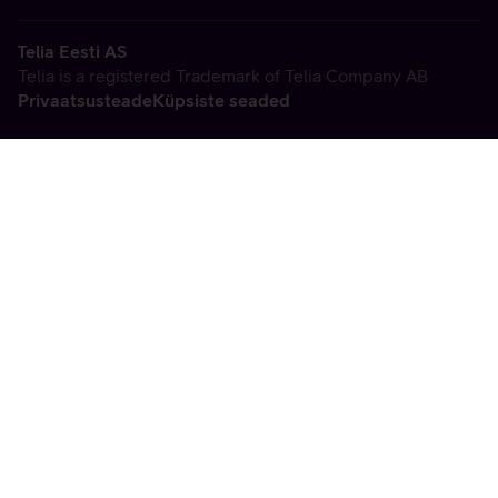
Telia Eesti AS
Telia is a registered Trademark of Telia Company AB
Privaatsusteade
Küpsiste seaded
Vabandame, tekkis
tehniline viga