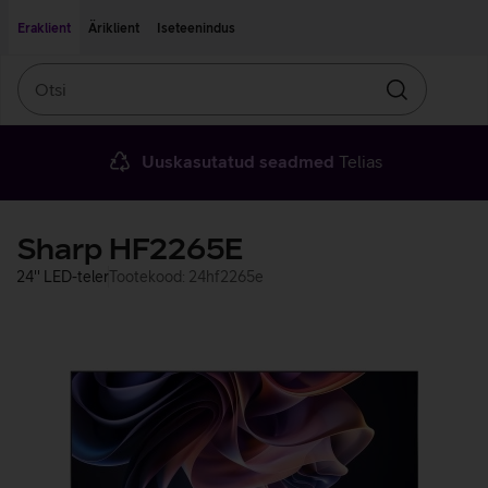
Liigu edasi põhisisu juurde
Ligipääsetavus
Eraklient
Äriklient
Iseteenindus
Otsi
Otsin
Uuskasutatud seadmed
Telias
Sharp HF2265E
24'' LED-teler
Tootekood: 24hf2265e