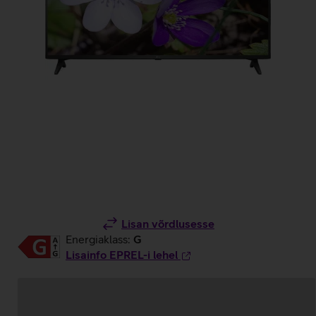
Lisan võrdlusesse
Energiaklass:
G
Lisainfo EPREL-i lehel