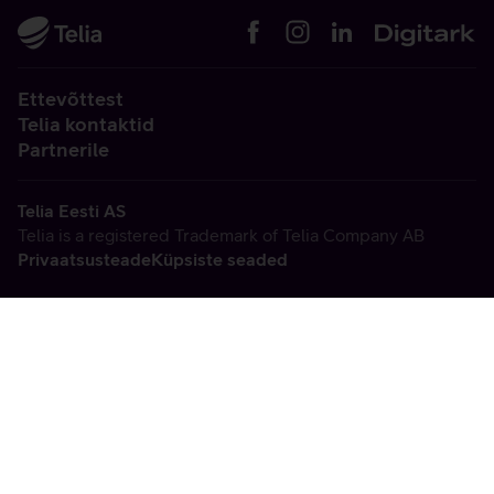
Ettevõttest
Telia kontaktid
Partnerile
Telia Eesti AS
Telia is a registered Trademark of Telia Company AB
Privaatsusteade
Küpsiste seaded