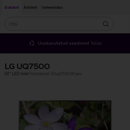
Liigu edasi põhisisu juurde
Ligipääsetavus
Eraklient
Äriklient
Iseteenindus
Otsi
Otsin
Uuskasutatud seadmed
Telias
LG UQ7500
50'' LED-teler
Tootekood: 50uq75003lf.aeu