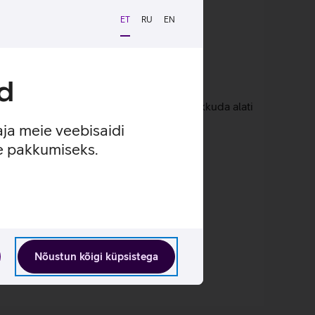
ET
RU
EN
utada ilma digiboksita.
Loen lähemalt
d
mides ja vähendades seda pimedas, et pakkuda alati
aja meie veebisaidi
li.
se pakkumiseks.
ta.
Nõustun kõigi küpsistega