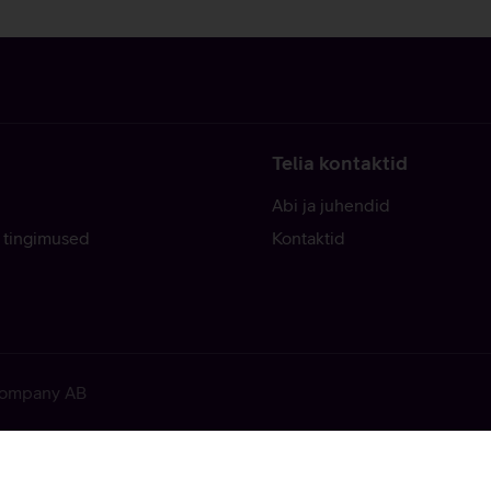
Telia kontaktid
Abi ja juhendid
 tingimused
Kontaktid
 Company AB