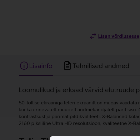
Lisan võrdlusesse
Lisainfo
Tehnilised andmed
Lisainfo
Loomulikud ja erksad värvid elutruude pi
50-tollise ekraaniga teleri ekraanilt on mugav vaadata n
kui ka erinevatelt muudelt andmekandjatelt pärit sisu
kontrastsust ja parimat pildikvaliteeti. X-Balanced kõl
2160 piksliline Ultra HD resolutsioon, kvaliteetne X-Ba