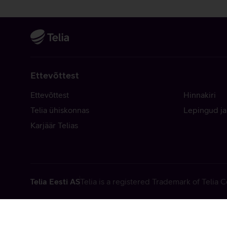
Ettevõttest
Ettevõttest
Hinnakiri
Telia ühiskonnas
Lepingud ja
Karjäär Telias
Telia Eesti AS
Telia is a registered Trademark of Telia