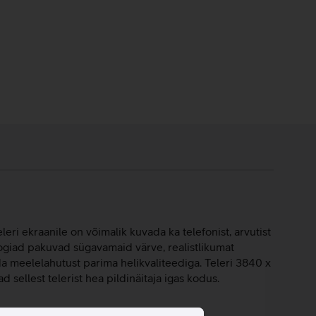
leri ekraanile on võimalik kuvada ka telefonist, arvutist
ogiad pakuvad sügavamaid värve, realistlikumat
ida meelelahutust parima helikvaliteediga. Teleri 3840 x
sellest telerist hea pildinäitaja igas kodus.