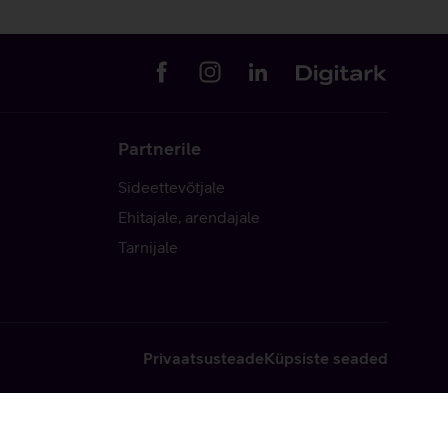
Partnerile
Sideettevõtjale
Ehitajale, arendajale
Tarnijale
Privaatsusteade
Küpsiste seaded