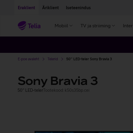
Liigu edasi põhisisu juurde
Ligipääsetavus
Eraklient
Äriklient
Iseteenindus
Mobiil
TV ja striiming
Inte
E-poe avaleht
Telerid
50'' LED-teler Sony Bravia 3
Sony Bravia 3
50'' LED-teler
Tootekood: k50s35bp.cei