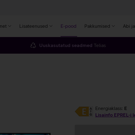
rnet
Lisateenused
E-pood
Pakkumised
Abi j
Uuskasutatud seadmed
Telias
Energiaklass:
E
Lisainfo EPREL-i l