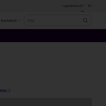
Ligipääsetavus
ET
RU
Otsi
a kontaktid
Otsin
ehel