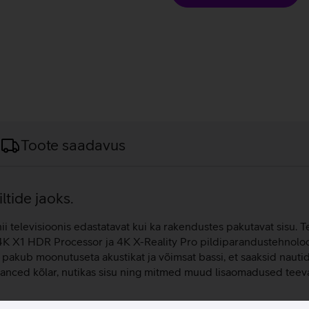
Toote saadavus
ltide jaoks.
ii televisioonis edastatavat kui ka rakendustes pakutavat sisu. Te
. 4K X1 HDR Processor ja 4K X-Reality Pro pildiparandustehnolo
ar pakub moonutuseta akustikat ja võimsat bassi, et saaksid naut
lanced kõlar, nutikas sisu ning mitmed muud lisaomadused teevad 