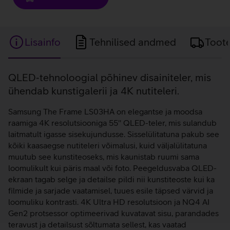
Lisainfo
Tehnilised andmed
Toot
Lisainfo
QLED‑tehnoloogial põhinev disainiteler, mis
ühendab kunstigalerii ja 4K nutiteleri.
Samsung The Frame LS03HA on elegantse ja moodsa
raamiga 4K resolutsiooniga 55'' QLED-teler, mis sulandub
laitmatult igasse sisekujundusse. Sisselülitatuna pakub see
kõiki kaasaegse nutiteleri võimalusi, kuid väljalülitatuna
muutub see kunstiteoseks, mis kaunistab ruumi sama
loomulikult kui päris maal või foto. Peegeldusvaba QLED-
ekraan tagab selge ja detailse pildi nii kunstiteoste kui ka
filmide ja sarjade vaatamisel, tuues esile täpsed värvid ja
loomuliku kontrasti. 4K Ultra HD resolutsioon ja NQ4 AI
Gen2 protsessor optimeerivad kuvatavat sisu, parandades
teravust ja detailsust sõltumata sellest, kas vaatad