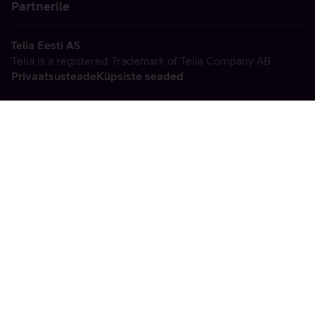
Partnerile
Telia Eesti AS
Telia is a registered Trademark of Telia Company AB
Privaatsusteade
Küpsiste seaded
Vabandame, tekkis
tehniline viga