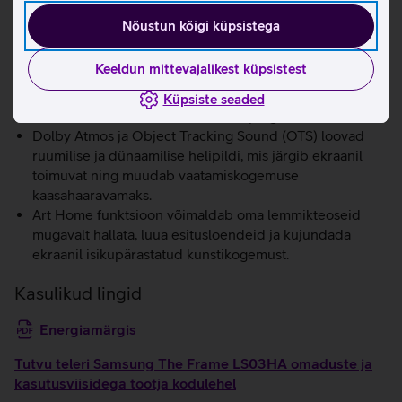
värvitooni vastavalt ruumi valgusele, et kunstiteosed
Nõustun kõigi küpsistega
näeksid alati viimistletud ja loomulikud välja.
Quantum HDR koos HDR10+ Adaptive toega parandab
Keeldun mittevajalikest küpsistest
heledate ja tumedate stseenide dünaamikat.
Oma fotomälestusi saad lihtsalt ja mugavalt telerisse
Küpsiste seaded
üles laadida telefoni või USB mälupulga kaudu.
Dolby Atmos ja Object Tracking Sound (OTS) loovad
ruumilise ja dünaamilise helipildi, mis järgib ekraanil
toimuvat ning muudab vaatamiskogemuse
kaasahaaravamaks.
Art Home funktsioon võimaldab oma lemmikteoseid
mugavalt hallata, luua esitusloendeid ja kujundada
ekraanil isikupärastatud kunstikogemust.
Kasulikud lingid
Energiamärgis
Tutvu teleri Samsung The Frame LS03HA omaduste ja
kasutusviisidega tootja kodulehel