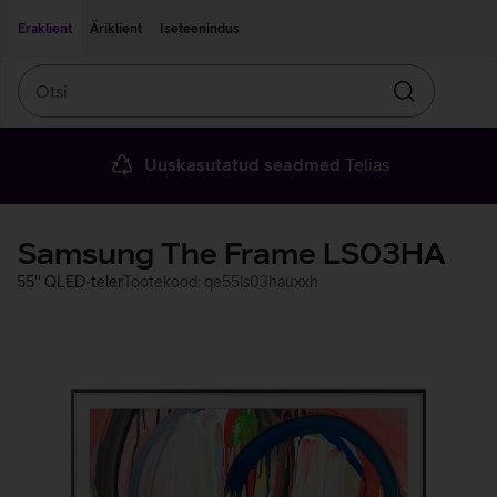
Liigu edasi põhisisu juurde
Ligipääsetavus
Eraklient
Äriklient
Iseteenindus
Otsi
Otsin
Uuskasutatud seadmed
Telias
Samsung The Frame LS03HA
55'' QLED-teler
Tootekood: qe55ls03hauxxh