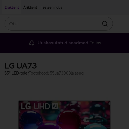
Liigu edasi põhisisu juurde
Ligipääsetavus
Eraklient
Äriklient
Iseteenindus
Otsi
Otsin
Uuskasutatud seadmed
Telias
LG UA73
55'' LED-teler
Tootekood: 55ua73003la.aeuq