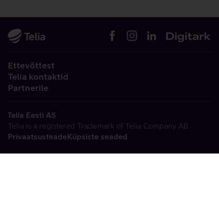
Ettevõttest
Telia kontaktid
Partnerile
Telia Eesti AS
Telia is a registered Trademark of Telia Company AB
Privaatsusteade
Küpsiste seaded