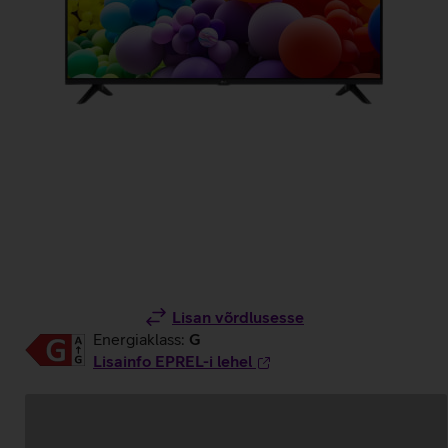
Lisan võrdlusesse
Energiaklass:
G
Lisainfo EPREL-i lehel