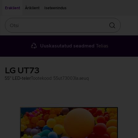
Liigu edasi põhisisu juurde
Ligipääsetavus
Eraklient
Äriklient
Iseteenindus
Otsi
Otsin
Uuskasutatud seadmed
Telias
LG UT73
55'' LED-teler
Tootekood: 55ut73003la.aeuq