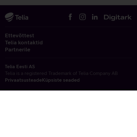
Ettevõttest
Telia kontaktid
Partnerile
Telia Eesti AS
Telia is a registered Trademark of Telia Company AB
Privaatsusteade
Küpsiste seaded