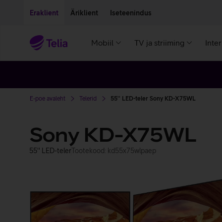
Liigu edasi põhisisu juurde
Ligipääsetavus
Eraklient
Äriklient
Iseteenindus
Mobiil
TV ja striiming
Inte
E-poe avaleht
Telerid
55'' LED-teler Sony KD-X75WL
Sony KD-X75WL
55'' LED-teler
Tootekood: kd55x75wlpaep