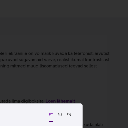
leri ekraanile on võimalik kuvada ka telefonist, arvutist
 pakuvad sügavamaid värve, realistlikumat kontrastsust
sisu ning mitmed muud lisaomadused teevad sellest
utada ilma digiboksita.
Loen lähemalt
ET
RU
EN
mides ja vähendades seda pimedas, et pakkuda alati