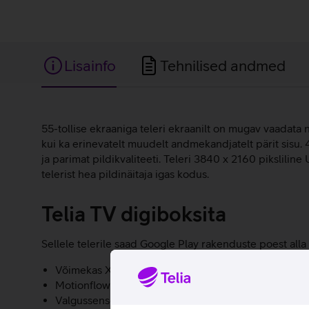
Lisainfo
Tehnilised andmed
Lisainfo
55-tollise ekraaniga teleri ekraanilt on mugav vaadata n
kui ka erinevatelt muudelt andmekandjatelt pärit sisu.
ja parimat pildikvaliteeti. Teleri 3840 x 2160 pikslili
telerist hea pildinäitaja igas kodus.
Telia TV digiboksita
Sellele telerile saad Google Play rakenduste poest alla
Võimekas X-Reality PRO suudab teha 2K ja HD kvalit
Motionflow XR tehnoloogia võimaldab nautida sujuvaid 
Valgussensor optimeerib telepildi heleduse vastava