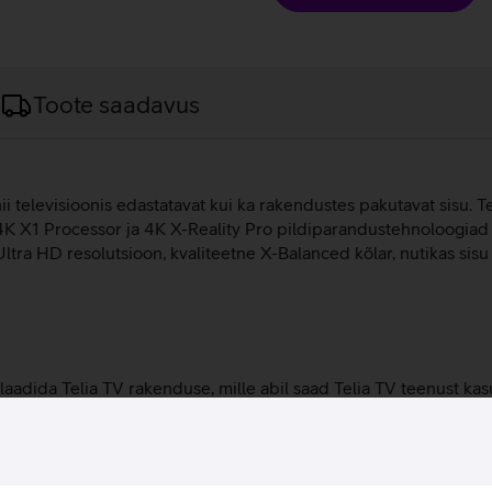
Toote saadavus
ii televisioonis edastatavat kui ka rakendustes pakutavat sisu. Te
 4K X1 Processor ja 4K X-Reality Pro pildiparandustehnoloogiad
ne Ultra HD resolutsioon, kvaliteetne X-Balanced kõlar, nutikas 
 laadida Telia TV rakenduse, mille abil saad Telia TV teenust kas
eediga pildist 4K lähedase suurendatud pildi.
ja teravaid detaile isegi kiiresti liikuvate kaadrite korral.
lt ruumitingimustele, suurendades heledust just heledates ruu