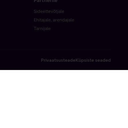
Partnerile
Sideettevõtjale
Ehitajale, arendajale
Tarnijale
Privaatsusteade
Küpsiste seaded