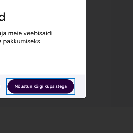
li.
d
aja meie veebisaidi
se pakkumiseks.
Nõustun kõigi küpsistega