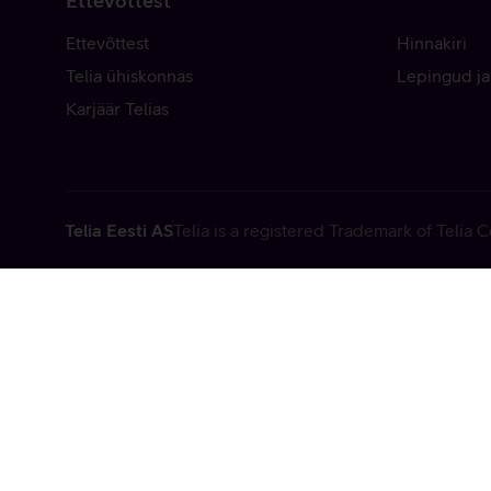
Ettevõttest
Ettevõttest
Hinnakiri
Telia ühiskonnas
Lepingud ja
Karjäär Telias
Telia Eesti AS
Telia is a registered Trademark of Telia