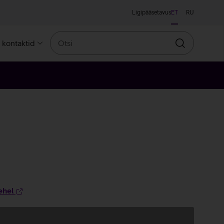
Ligipääsetavus
ET
RU
Otsi
a kontaktid
Otsin
ehel