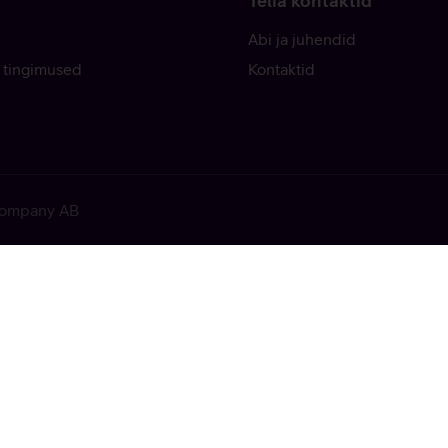
Telia kontaktid
Abi ja juhendid
 tingimused
Kontaktid
 Company AB