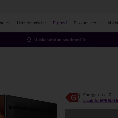
rnet
Lisateenused
E-pood
Pakkumised
Abi j
Uuskasutatud seadmed
Telias
Energiaklass:
G
Lisainfo EPREL-i l